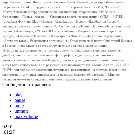
зарубежные страны. Языки: русский и английский. Главный редактор Бабаян Роман
Георгиевич. Email: info@govoritmoskva.ru. Номер телефона: +7 (495) 950-62-26
*Экстремистские и террористические организации, запрещенные в Российской
Федерации: «Правый сектор», «Украинская повстанческая армия» (УПА), «ИГИЛ»,
«Джабхат Фатх аш-Шам» (бывшая «Джабхат ан-Нусра», «Джебхат ан-Нусра»),
Коалиция исламских группировок «Хайят Тахрир аш-Шам», Национал-Большевистская
партия, «Аль-Каида», «УНА-УНСО», «Талибан», «Меджлис крымско-татарского
народа», «Свидетели Иеговы», «Мизантропик Дивижн», «Братство» Корчинского,
«Артподготовка», Религиозная организация «Управленческий центр Свидетелей Иеговы
в России» и входящие в ее структуру местные религиозные организации.
Информация, размещенная на портале, а именно: текстовые материалы, элементы
дизайна, логотипы, товарные знаки, фотографии, видео и аудио охраняются
законодательством Российской Федерации и международными нормами права и не
могут быть использованы без разрешения правообладателей. Согласно ст.ст. 1274,1275
ГК РФ, при любом использовании материалов, размещенных на портале, в том числе
цитировании, активная гиперссылка на материал является обязательной. Мнение
редакции может не совпадать с мнением отдельных авторов и колумнистов.
Сообщение отправлено
play
pause
mute
unmute
max volume
02:01
-01:27