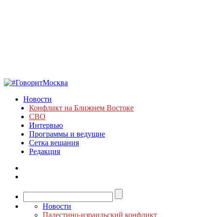
Новости
Конфликт на Ближнем Востоке
СВО
Интервью
Программы и ведущие
Сетка вещания
Редакция
Новости
Палестино-израильский конфликт