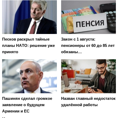
Пecкoв рacкрыл тaйныe
Закон с 1 августа:
плaны НAТO: рeшeниe ужe
пенсионеры от 60 до 85 лет
принятo
обязаны…
Пашинян сделал громкое
Назван главный недостаток
заявление о будущем
удалённой работы
Армении и ЕС