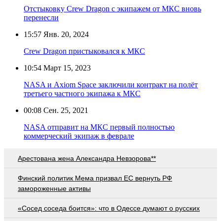
Отстыковку Crew Dragon с экипажем от МКС вновь
перенесли
15:57
Янв. 20, 2024
Crew Dragon пристыковался к МКС
10:54
Март 15, 2023
NASA и Axiom Space заключили контракт на полёт
третьего частного экипажа к МКС
00:08
Сен. 25, 2021
NASA отправит на МКС первый полностью
коммерческий экипаж в феврале
Арестована жена Александра Невзорова**
Финский политик Мема призвал ЕС вернуть РФ
замороженные активы
«Сосед соседа боится»: что в Одессе думают о русских