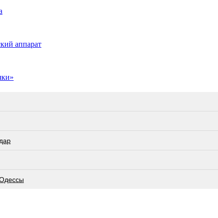
а
ский аппарат
чки»
дар
 Одессы