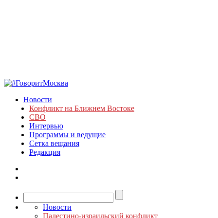
Новости
Конфликт на Ближнем Востоке
СВО
Интервью
Программы и ведущие
Сетка вещания
Редакция
Новости
Палестино-израильский конфликт