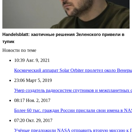
Handelsblatt: хаотичные решения Зеленского привели в
тупик
Новости по теме
10:39
Авг. 9, 2021
Космический аппарат Solar Orbiter пролетел около Венер
23:06
Март 5, 2019
Умер создатель радиосистем спутников и межпланетных
08:17
Ноя. 2, 2017
Более 60 тыс. граждан России прислали свои имена в NA
07:20
Окт. 29, 2017
Учёные предложили NASA отправить вторую миссию к 