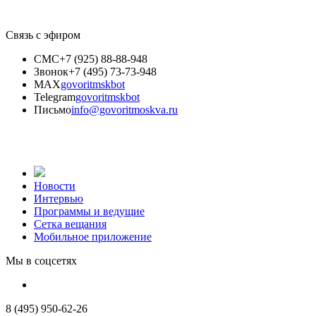
Связь с эфиром
СМС
+7 (925) 88-88-948
Звонок
+7 (495) 73-73-948
MAX
govoritmskbot
Telegram
govoritmskbot
Письмо
info@govoritmoskva.ru
Новости
Интервью
Программы и ведущие
Сетка вещания
Мобильное приложение
Мы в соцсетях
8 (495) 950-62-26