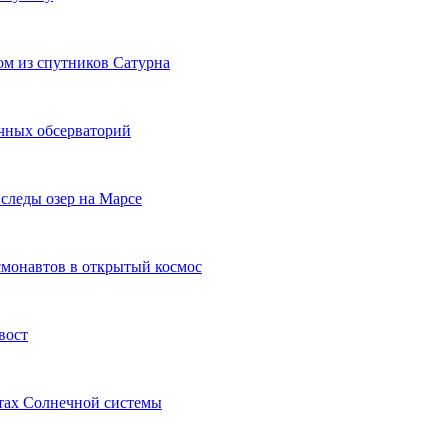
м из спутников Сатурна
ечных обсерваторий
следы озер на Марсе
смонавтов в открытый космос
вост
тах Солнечной системы