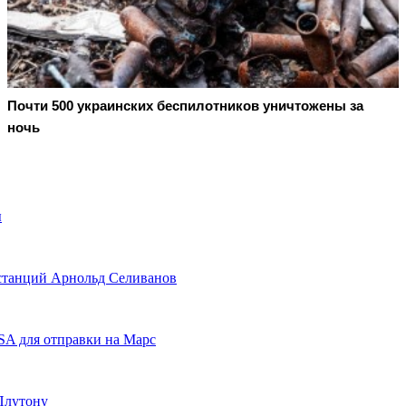
Почти 500 украинских беспилотников уничтожены за
ночь
ы
 станций Арнольд Селиванов
SA для отправки на Марс
Плутону