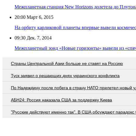
Межпланетная станция New Horizons долетела до Плутон
20:00
Март 6, 2015
На орбиту карликовой планеты впервые вывели космиче
09:30
Дек. 7, 2014
Межпланетный зонд «Новые горизонты» вывели из «спя
Страны Центральной Азии больше не ставят на Россию
Туск заявил о решающих днях украинского конфликта
По Надеждину после побега в страну НАТО прилетел новый у
АБН24: Россия наказала США за поддержку Киева
"Русские действуют именно так". В США обсуждают парадокс