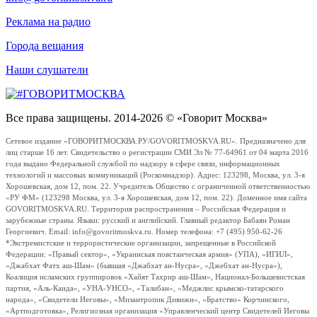
Реклама на радио
Города вещания
Наши слушатели
Все права защищены. 2014-2026 © «Говорит Москва»
Сетевое издание «ГОВОРИТМОСКВА.РУ/GOVORITMOSKVA.RU». Предназначено для
лиц старше 16 лет. Свидетельство о регистрации СМИ Эл № 77-64961 от 04 марта 2016
года выдано Федеральной службой по надзору в сфере связи, информационных
технологий и массовых коммуникаций (Роскомнадзор). Адрес: 123298, Москва, ул. 3-я
Хорошевская, дом 12, пом. 22. Учредитель Общество с ограниченной ответственностью
«РУ ФМ» (123298 Москва, ул. 3-я Хорошевская, дом 12, пом. 22). Доменное имя сайта
GOVORITMOSKVA.RU. Территория распространения – Российская Федерация и
зарубежные страны. Языки: русский и английский. Главный редактор Бабаян Роман
Георгиевич. Email: info@govoritmoskva.ru. Номер телефона: +7 (495) 950-62-26
*Экстремистские и террористические организации, запрещенные в Российской
Федерации: «Правый сектор», «Украинская повстанческая армия» (УПА), «ИГИЛ»,
«Джабхат Фатх аш-Шам» (бывшая «Джабхат ан-Нусра», «Джебхат ан-Нусра»),
Коалиция исламских группировок «Хайят Тахрир аш-Шам», Национал-Большевистская
партия, «Аль-Каида», «УНА-УНСО», «Талибан», «Меджлис крымско-татарского
народа», «Свидетели Иеговы», «Мизантропик Дивижн», «Братство» Корчинского,
«Артподготовка», Религиозная организация «Управленческий центр Свидетелей Иеговы