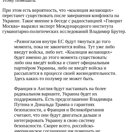
этому помешать.
При этом есть вероятность, что «коалиция желающих»
перестанет существовать после завершения конфликта на
Украине. Такое мнение в беседе с радиостанцией «Говорит
Москва» выразил эксперт Международного института
гуманитарно-политических исследований Владимир Брутер.
«Разногласия внутри ЕС будут тянуться до того
момента, пока не закончится война. Тут уже либо
введут войска, либо нет. «Коалиция желающих»
будет именно до этого момента существовать:
либо она введёт войска и станет официальным
партнёром Украины, либо не введёт войска и
рассыплется в процессе своей жизнедеятельности.
Здесь каких-то полумер не может быть.
Франция и Англия будут настаивать на более
радикальном варианте, Украина будет их
поддерживать. Есть предсоглашение Владимира
Путина и Дональда Трампа о гарантиях
безопасности, а Франция и Великобритания
считают, что они будут двигаться дальше и
интегрировать Украину в свою систему
безопасности. Скорее всего, российско-
американское соглашение им помешать не