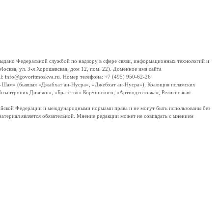
дано Федеральной службой по надзору в сфере связи, информационных технологий и
сква, ул. 3-я Хорошевская, дом 12, пом. 22). Доменное имя сайта
 info@govoritmoskva.ru. Номер телефона: +7 (495) 950-62-26
ш-Шам» (бывшая «Джабхат ан-Нусра», «Джебхат ан-Нусра»), Коалиция исламских
изантропик Дивижн», «Братство» Корчинского, «Артподготовка», Религиозная
ссийской Федерации и международными нормами права и не могут быть использованы без
материал является обязательной. Мнение редакции может не совпадать с мнением