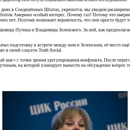
на днях в Соединённых Штатах, укрепится, мы увидим расширени
 Штатов Америки особый интерес. Почему газ? Потому что амери
них нет. Поэтому возникает вероятность, что они просто будут
димира Путина и Владимира Зеленского. За ней, как предполаг
чал подготовку к встрече между ним и Зеленским, её место ещё п
 в своей соцсети Truth Social.
ый шаг» с точки зрения урегулирования конфликта. После пер
утиным, на которой планирует вынести на обсуждение вопрос т