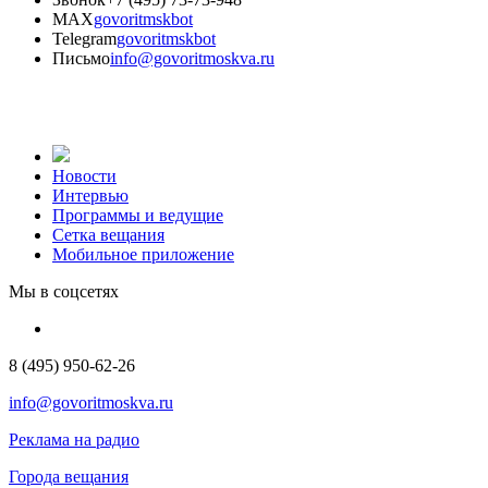
MAX
govoritmskbot
Telegram
govoritmskbot
Письмо
info@govoritmoskva.ru
Новости
Интервью
Программы и ведущие
Сетка вещания
Мобильное приложение
Мы в соцсетях
8 (495) 950-62-26
info@govoritmoskva.ru
Реклама на радио
Города вещания