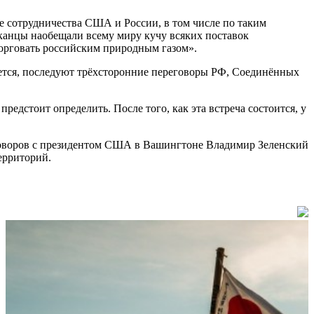
е сотрудничества США и России, в том числе по таким
канцы наобещали всему миру кучу всяких поставок
 торговать российским природным газом».
ается, последуют трёхсторонние переговоры РФ, Соединённых
редстоит определить. После того, как эта встреча состоится, у
еговоров с президентом США в Вашингтоне Владимир Зеленский
ерриторий.