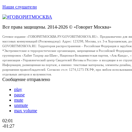
Наши слушатели
Все права защищены. 2014-2026 © «Говорит Москва»
Сетевое издание «ГОВОРИТМОСКВА.РУ/GOVORITMOSKVA.RU». Предназначено для лиц стар
массовых коммуникаций (Роскомнадзор). Адрес: 123298, Москва, ул. 3-я Хорошевская, д
GOVORITMOSKVA.RU. Территория распространения – Российская Федерация и зарубежные с
*Экстремистские и террористические организации, запрещенные в Российской Федераци
группировок «Хайят Тахрир аш-Шам», Национал-Большевистская партия, «Аль-Каида», 
организация «Управленческий центр Свидетелей Иеговы в России» и входящие в ее струк
Информация, размещенная на портале, а именно: текстовые материалы, элементы дизайна
разрешения правообладателей. Согласно ст.ст. 1274,1275 ГК РФ, при любом использовани
отдельных авторов и колумнистов.
Сообщение отправлено
play
pause
mute
unmute
max volume
02:01
-01:27