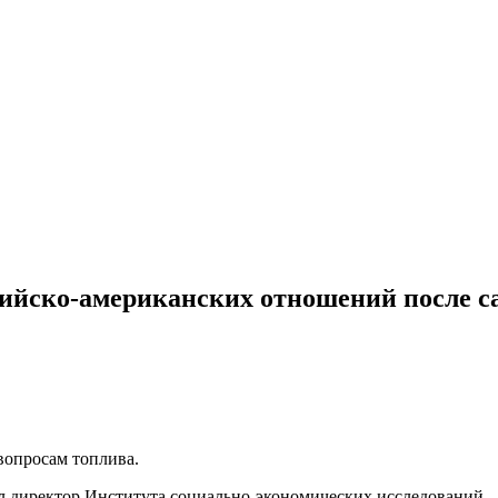
сийско-американских отношений после 
вопросам топлива.
л директор Института социально-экономических исследований.