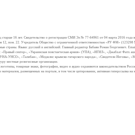
ше 16 лет. Свидетельство о регистрации СМИ Эл № 77-64961 от 04 марта 2016 года вы
ом 12, пом. 22. Учредитель Общество с ограниченной ответственностью «РУ ФМ» (123298 Мо
траны. Языки: русский и английский. Главный редактор Бабаян Роман Георгиевич. Email:
и: «Правый сектор», «Украинская повстанческая армия» (УПА), «ИГИЛ», «Джабхат Фатх а
«УНА-УНСО», «Талибан», «Меджлис крымско-татарского народа», «Свидетели Иеговы», «М
туру местные религиозные организации.
, логотипы, товарные знаки, фотографии, видео и аудио охраняются законодательством Ро
и материалов, размещенных на портале, в том числе цитировании, активная гиперссылка на 