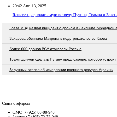
20:42
Авг. 13, 2025
Reuters: предполагаемую встречу Путина, Трампа и Зелен
Глава МВД назвал инцидент с дроном в Лейпциге гибридной 
Захарова обвинила Макрона в подстрекательстве Киева
Более 600 дронов ВСУ атаковали Россию
Трамп должен сделать Путину предложение, которое устроит
Залужный заявил об исчерпании военного ресурса Украины
Связь с эфиром
СМС
+7 (925) 88-88-948
Звонок
+7 (495) 73-73-948