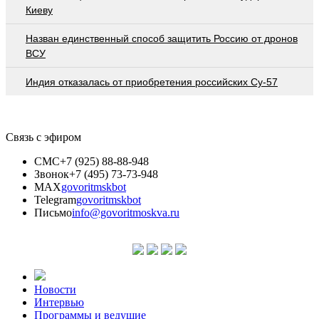
Киеву
Назван единственный способ защитить Россию от дронов
ВСУ
Индия отказалась от приобретения российских Су-57
Связь с эфиром
СМС
+7 (925) 88-88-948
Звонок
+7 (495) 73-73-948
MAX
govoritmskbot
Telegram
govoritmskbot
Письмо
info@govoritmoskva.ru
Новости
Интервью
Программы и ведущие