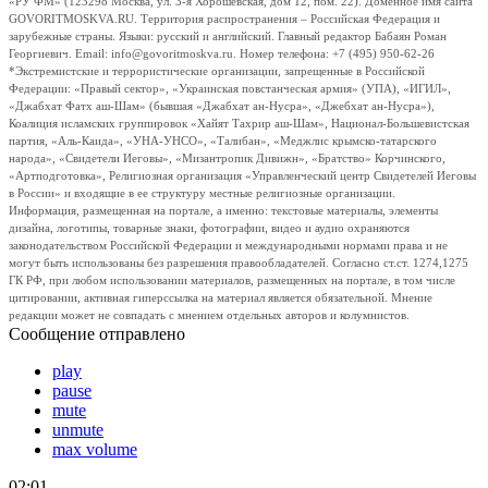
«РУ ФМ» (123298 Москва, ул. 3-я Хорошевская, дом 12, пом. 22). Доменное имя сайта
GOVORITMOSKVA.RU. Территория распространения – Российская Федерация и
зарубежные страны. Языки: русский и английский. Главный редактор Бабаян Роман
Георгиевич. Email: info@govoritmoskva.ru. Номер телефона: +7 (495) 950-62-26
*Экстремистские и террористические организации, запрещенные в Российской
Федерации: «Правый сектор», «Украинская повстанческая армия» (УПА), «ИГИЛ»,
«Джабхат Фатх аш-Шам» (бывшая «Джабхат ан-Нусра», «Джебхат ан-Нусра»),
Коалиция исламских группировок «Хайят Тахрир аш-Шам», Национал-Большевистская
партия, «Аль-Каида», «УНА-УНСО», «Талибан», «Меджлис крымско-татарского
народа», «Свидетели Иеговы», «Мизантропик Дивижн», «Братство» Корчинского,
«Артподготовка», Религиозная организация «Управленческий центр Свидетелей Иеговы
в России» и входящие в ее структуру местные религиозные организации.
Информация, размещенная на портале, а именно: текстовые материалы, элементы
дизайна, логотипы, товарные знаки, фотографии, видео и аудио охраняются
законодательством Российской Федерации и международными нормами права и не
могут быть использованы без разрешения правообладателей. Согласно ст.ст. 1274,1275
ГК РФ, при любом использовании материалов, размещенных на портале, в том числе
цитировании, активная гиперссылка на материал является обязательной. Мнение
редакции может не совпадать с мнением отдельных авторов и колумнистов.
Сообщение отправлено
play
pause
mute
unmute
max volume
02:01