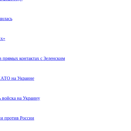
шилась
их»
в прямых контактах с Зеленским
 НАТО на Украине
ь войска на Украину
и против России