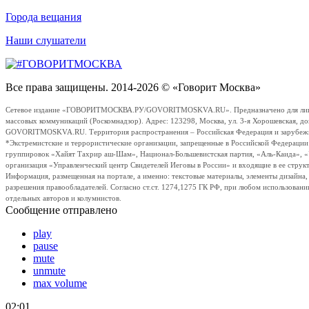
Города вещания
Наши слушатели
Все права защищены. 2014-2026 © «Говорит Москва»
Сетевое издание «ГОВОРИТМОСКВА.РУ/GOVORITMOSKVA.RU». Предназначено для лиц стар
массовых коммуникаций (Роскомнадзор). Адрес: 123298, Москва, ул. 3-я Хорошевская, д
GOVORITMOSKVA.RU. Территория распространения – Российская Федерация и зарубежные с
*Экстремистские и террористические организации, запрещенные в Российской Федераци
группировок «Хайят Тахрир аш-Шам», Национал-Большевистская партия, «Аль-Каида», 
организация «Управленческий центр Свидетелей Иеговы в России» и входящие в ее струк
Информация, размещенная на портале, а именно: текстовые материалы, элементы дизайна
разрешения правообладателей. Согласно ст.ст. 1274,1275 ГК РФ, при любом использовани
отдельных авторов и колумнистов.
Сообщение отправлено
play
pause
mute
unmute
max volume
02:01