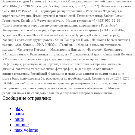
Хорошевская, дом 12, пом. 22. Учредитель Общество с ограниченной ответственностью
«РУ ФМ» (123298 Москва, ул. 3-я Хорошевская, дом 12, пом. 22). Доменное имя сайта
GOVORITMOSKVA.RU. Территория распространения – Российская Федерация и
зарубежные страны. Языки: русский и английский. Главный редактор Бабаян Роман
Георгиевич. Email: info@govoritmoskva.ru. Номер телефона: +7 (495) 950-62-26
*Экстремистские и террористические организации, запрещенные в Российской
Федерации: «Правый сектор», «Украинская повстанческая армия» (УПА), «ИГИЛ»,
«Джабхат Фатх аш-Шам» (бывшая «Джабхат ан-Нусра», «Джебхат ан-Нусра»),
Коалиция исламских группировок «Хайят Тахрир аш-Шам», Национал-Большевистская
партия, «Аль-Каида», «УНА-УНСО», «Талибан», «Меджлис крымско-татарского
народа», «Свидетели Иеговы», «Мизантропик Дивижн», «Братство» Корчинского,
«Артподготовка», Религиозная организация «Управленческий центр Свидетелей Иеговы
в России» и входящие в ее структуру местные религиозные организации.
Информация, размещенная на портале, а именно: текстовые материалы, элементы
дизайна, логотипы, товарные знаки, фотографии, видео и аудио охраняются
законодательством Российской Федерации и международными нормами права и не
могут быть использованы без разрешения правообладателей. Согласно ст.ст. 1274,1275
ГК РФ, при любом использовании материалов, размещенных на портале, в том числе
цитировании, активная гиперссылка на материал является обязательной. Мнение
редакции может не совпадать с мнением отдельных авторов и колумнистов.
Сообщение отправлено
play
pause
mute
unmute
max volume