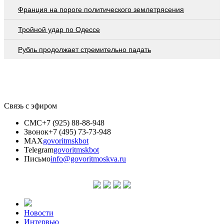
Франция на пороге политического землетрясения
Тройной удар по Одессe
Рубль продолжает стремительно падать
Связь с эфиром
СМС
+7 (925) 88-88-948
Звонок
+7 (495) 73-73-948
MAX
govoritmskbot
Telegram
govoritmskbot
Письмо
info@govoritmoskva.ru
Новости
Интервью