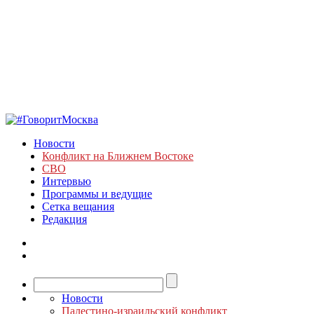
Новости
Конфликт на Ближнем Востоке
СВО
Интервью
Программы и ведущие
Сетка вещания
Редакция
Новости
Палестино-израильский конфликт