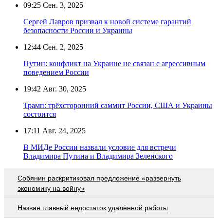
09:25
Сен. 3, 2025
Сергей Лавров призвал к новой системе гарантий
безопасности России и Украины
12:44
Сен. 2, 2025
Путин: конфликт на Украине не связан с агрессивным
поведением России
19:42
Авг. 30, 2025
Трамп: трёхсторонний саммит России, США и Украины
состоится
17:11
Авг. 24, 2025
В МИДе России назвали условие для встречи
Владимира Путина и Владимира Зеленского
Собянин раскритиковал предложение «развернуть
экономику на войну»
Назван главный недостаток удалённой работы