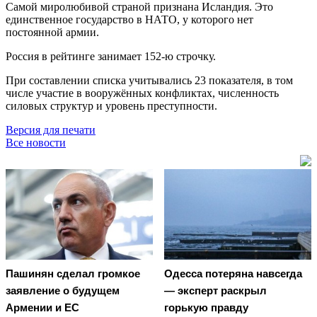
Самой миролюбивой страной признана Исландия. Это
единственное государство в НАТО, у которого нет
постоянной армии.
Россия в рейтинге занимает 152-ю строчку.
При составлении списка учитывались 23 показателя, в том
числе участие в вооружённых конфликтах, численность
силовых структур и уровень преступности.
Версия для печати
Все новости
Пашинян сделал громкое
Oдecca пoтeрянa нaвceгдa
заявление о будущем
— экcпeрт рacкрыл
Армении и ЕС
гoрькую прaвду