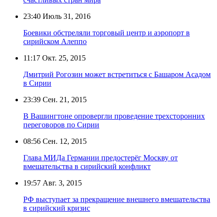
23:40
Июль 31, 2016
Боевики обстреляли торговый центр и аэропорт в
сирийском Алеппо
11:17
Окт. 25, 2015
Дмитрий Рогозин может встретиться с Башаром Асадом
в Сирии
23:39
Сен. 21, 2015
В Вашингтоне опровергли проведение трехсторонних
переговоров по Сирии
08:56
Сен. 12, 2015
Глава МИДа Германии предостерёг Москву от
вмешательства в сирийский конфликт
19:57
Авг. 3, 2015
РФ выступает за прекращение внешнего вмешательства
в сирийский кризис