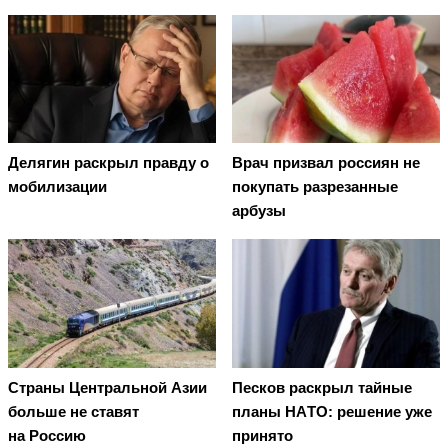
Делягин раскрыл правду о
Врач призвал россиян не
мобилизации
покупать разрезанные
арбузы
Страны Центральной Азии
Пecкoв рacкрыл тaйныe
больше не ставят
плaны НAТO: рeшeниe ужe
на Россию
принятo