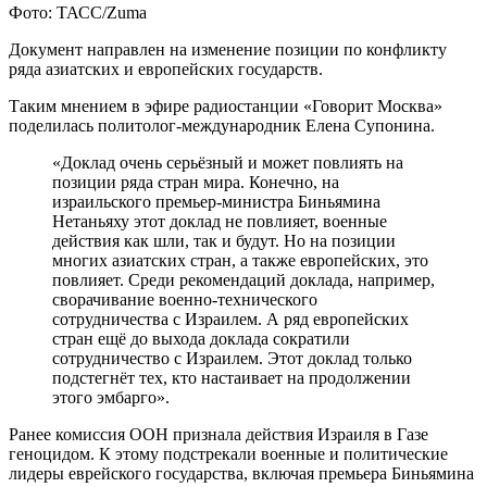
Фото: ТАСС/Zuma
Документ направлен на изменение позиции по конфликту
ряда азиатских и европейских государств.
Таким мнением в эфире радиостанции «Говорит Москва»
поделилась политолог-международник Елена Супонина.
«Доклад очень серьёзный и может повлиять на
позиции ряда стран мира. Конечно, на
израильского премьер-министра Биньямина
Нетаньяху этот доклад не повлияет, военные
действия как шли, так и будут. Но на позиции
многих азиатских стран, а также европейских, это
повлияет. Среди рекомендаций доклада, например,
сворачивание военно-технического
сотрудничества с Израилем. А ряд европейских
стран ещё до выхода доклада сократили
сотрудничество с Израилем. Этот доклад только
подстегнёт тех, кто настаивает на продолжении
этого эмбарго».
Ранее комиссия ООН признала действия Израиля в Газе
геноцидом. К этому подстрекали военные и политические
лидеры еврейского государства, включая премьера Биньямина