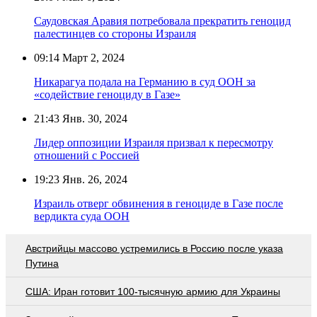
Саудовская Аравия потребовала прекратить геноцид
палестинцев со стороны Израиля
09:14
Март 2, 2024
Никарагуа подала на Германию в суд ООН за
«содействие геноциду в Газе»
21:43
Янв. 30, 2024
Лидер оппозиции Израиля призвал к пересмотру
отношений с Россией
19:23
Янв. 26, 2024
Израиль отверг обвинения в геноциде в Газе после
вердикта суда ООН
Австрийцы массово устремились в Россию после указа
Путина
США: Иран готовит 100-тысячную армию для Украины