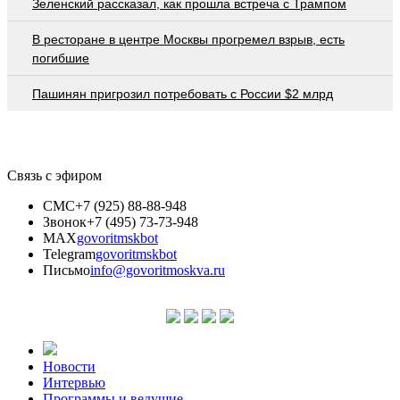
Зеленский рассказал, как прошла встреча с Трампом
В ресторане в центре Москвы прогремел взрыв, есть
погибшие
Пашинян пригрозил потребовать c России $2 млрд
Связь с эфиром
СМС
+7 (925) 88-88-948
Звонок
+7 (495) 73-73-948
MAX
govoritmskbot
Telegram
govoritmskbot
Письмо
info@govoritmoskva.ru
Новости
Интервью
Программы и ведущие