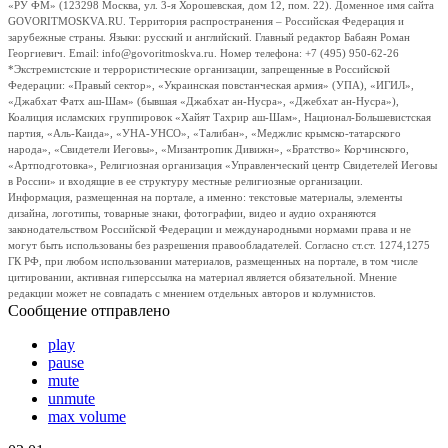
«РУ ФМ» (123298 Москва, ул. 3-я Хорошевская, дом 12, пом. 22). Доменное имя сайта
GOVORITMOSKVA.RU. Территория распространения – Российская Федерация и
зарубежные страны. Языки: русский и английский. Главный редактор Бабаян Роман
Георгиевич. Email: info@govoritmoskva.ru. Номер телефона: +7 (495) 950-62-26
*Экстремистские и террористические организации, запрещенные в Российской
Федерации: «Правый сектор», «Украинская повстанческая армия» (УПА), «ИГИЛ»,
«Джабхат Фатх аш-Шам» (бывшая «Джабхат ан-Нусра», «Джебхат ан-Нусра»),
Коалиция исламских группировок «Хайят Тахрир аш-Шам», Национал-Большевистская
партия, «Аль-Каида», «УНА-УНСО», «Талибан», «Меджлис крымско-татарского
народа», «Свидетели Иеговы», «Мизантропик Дивижн», «Братство» Корчинского,
«Артподготовка», Религиозная организация «Управленческий центр Свидетелей Иеговы
в России» и входящие в ее структуру местные религиозные организации.
Информация, размещенная на портале, а именно: текстовые материалы, элементы
дизайна, логотипы, товарные знаки, фотографии, видео и аудио охраняются
законодательством Российской Федерации и международными нормами права и не
могут быть использованы без разрешения правообладателей. Согласно ст.ст. 1274,1275
ГК РФ, при любом использовании материалов, размещенных на портале, в том числе
цитировании, активная гиперссылка на материал является обязательной. Мнение
редакции может не совпадать с мнением отдельных авторов и колумнистов.
Сообщение отправлено
play
pause
mute
unmute
max volume