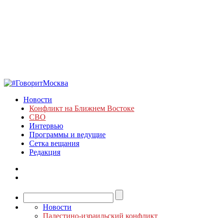
Новости
Конфликт на Ближнем Востоке
СВО
Интервью
Программы и ведущие
Сетка вещания
Редакция
Новости
Палестино-израильский конфликт