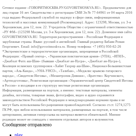
Сетевое издание «ГОВОРИТМОСКВА.РУ/GOVORITMOSKVA.RU». Предназначено для
лиц старше 16 лет. Свидетельство о регистрации СМИ Эл № 77-64961 от 04 марта 2016
года выдано Федеральной службой по надзору в сфере связи, информационных
технологий и массовых коммуникаций (Роскомнадзор). Адрес: 123298, Москва, ул. 3-я
Хорошевская, дом 12, пом. 22. Учредитель Общество с ограниченной ответственностью
«РУ ФМ» (123298 Москва, ул. 3-я Хорошевская, дом 12, пом. 22). Доменное имя сайта
GOVORITMOSKVA.RU. Территория распространения – Российская Федерация и
зарубежные страны. Языки: русский и английский. Главный редактор Бабаян Роман
Георгиевич. Email: info@govoritmoskva.ru. Номер телефона: +7 (495) 950-62-26
*Экстремистские и террористические организации, запрещенные в Российской
Федерации: «Правый сектор», «Украинская повстанческая армия» (УПА), «ИГИЛ»,
«Джабхат Фатх аш-Шам» (бывшая «Джабхат ан-Нусра», «Джебхат ан-Нусра»),
Коалиция исламских группировок «Хайят Тахрир аш-Шам», Национал-Большевистская
партия, «Аль-Каида», «УНА-УНСО», «Талибан», «Меджлис крымско-татарского
народа», «Свидетели Иеговы», «Мизантропик Дивижн», «Братство» Корчинского,
«Артподготовка», Религиозная организация «Управленческий центр Свидетелей Иеговы
в России» и входящие в ее структуру местные религиозные организации.
Информация, размещенная на портале, а именно: текстовые материалы, элементы
дизайна, логотипы, товарные знаки, фотографии, видео и аудио охраняются
законодательством Российской Федерации и международными нормами права и не
могут быть использованы без разрешения правообладателей. Согласно ст.ст. 1274,1275
ГК РФ, при любом использовании материалов, размещенных на портале, в том числе
цитировании, активная гиперссылка на материал является обязательной. Мнение
редакции может не совпадать с мнением отдельных авторов и колумнистов.
Сообщение отправлено
play