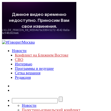
Новости
Конфликт на Ближнем Востоке
СВО
Интервью
Программы и ведущие
Сетка вещания
Редакция
Новости
Палестино-израильский конфликт