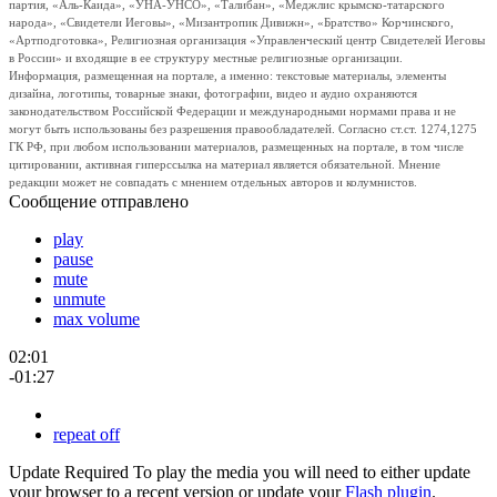
партия, «Аль-Каида», «УНА-УНСО», «Талибан», «Меджлис крымско-татарского
народа», «Свидетели Иеговы», «Мизантропик Дивижн», «Братство» Корчинского,
«Артподготовка», Религиозная организация «Управленческий центр Свидетелей Иеговы
в России» и входящие в ее структуру местные религиозные организации.
Информация, размещенная на портале, а именно: текстовые материалы, элементы
дизайна, логотипы, товарные знаки, фотографии, видео и аудио охраняются
законодательством Российской Федерации и международными нормами права и не
могут быть использованы без разрешения правообладателей. Согласно ст.ст. 1274,1275
ГК РФ, при любом использовании материалов, размещенных на портале, в том числе
цитировании, активная гиперссылка на материал является обязательной. Мнение
редакции может не совпадать с мнением отдельных авторов и колумнистов.
Сообщение отправлено
play
pause
mute
unmute
max volume
02:01
-01:27
repeat off
Update Required
To play the media you will need to either update
your browser to a recent version or update your
Flash plugin
.