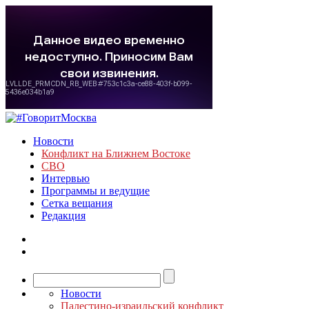
Новости
Конфликт на Ближнем Востоке
СВО
Интервью
Программы и ведущие
Сетка вещания
Редакция
Новости
Палестино-израильский конфликт