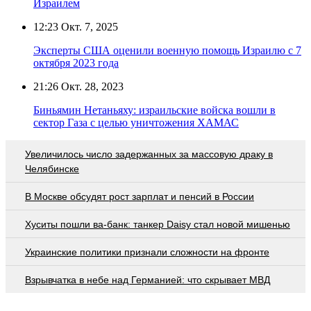
Израилем
12:23
Окт. 7, 2025
Эксперты США оценили военную помощь Израилю с 7
октября 2023 года
21:26
Окт. 28, 2023
Биньямин Нетаньяху: израильские войска вошли в
сектор Газа с целью уничтожения ХАМАС
Увеличилось число задержанных за массовую драку в
Челябинске
В Москве обсудят рост зарплат и пенсий в России
Хуситы пошли ва-банк: танкер Daisy стал новой мишенью
Украинские политики признали сложности на фронте
Взрывчатка в небе над Германией: что скрывает МВД