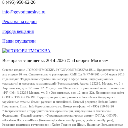
8 (495) 950-62-26
info@govoritmoskva.ru
Реклама на радио
Города вещания
Наши слушатели
Все права защищены. 2014-2026 © «Говорит Москва»
Сетевое издание «ГОВОРИТМОСКВА.РУ/GOVORITMOSKVA.RU». Предназначено для
лиц старше 16 лет. Свидетельство о регистрации СМИ Эл № 77-64961 от 04 марта 2016
года выдано Федеральной службой по надзору в сфере связи, информационных
технологий и массовых коммуникаций (Роскомнадзор). Адрес: 123298, Москва, ул. 3-я
Хорошевская, дом 12, пом. 22. Учредитель Общество с ограниченной ответственностью
«РУ ФМ» (123298 Москва, ул. 3-я Хорошевская, дом 12, пом. 22). Доменное имя сайта
GOVORITMOSKVA.RU. Территория распространения – Российская Федерация и
зарубежные страны. Языки: русский и английский. Главный редактор Бабаян Роман
Георгиевич. Email: info@govoritmoskva.ru. Номер телефона: +7 (495) 950-62-26
*Экстремистские и террористические организации, запрещенные в Российской
Федерации: «Правый сектор», «Украинская повстанческая армия» (УПА), «ИГИЛ»,
«Джабхат Фатх аш-Шам» (бывшая «Джабхат ан-Нусра», «Джебхат ан-Нусра»),
Коалиция исламских группировок «Хайят Тахрир аш-Шам», Национал-Большевистская