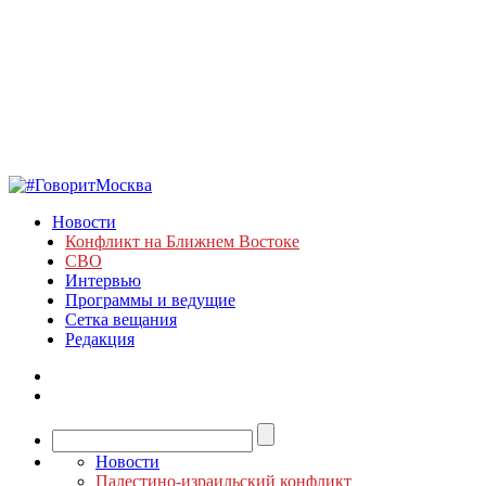
Новости
Конфликт на Ближнем Востоке
СВО
Интервью
Программы и ведущие
Сетка вещания
Редакция
Новости
Палестино-израильский конфликт