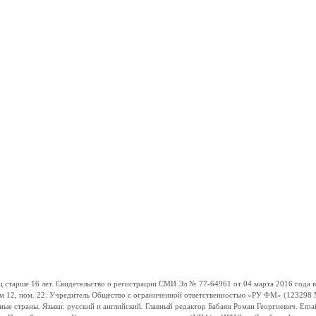
ше 16 лет. Свидетельство о регистрации СМИ Эл № 77-64961 от 04 марта 2016 года вы
ом 12, пом. 22. Учредитель Общество с ограниченной ответственностью «РУ ФМ» (123298 Мо
траны. Языки: русский и английский. Главный редактор Бабаян Роман Георгиевич. Email: