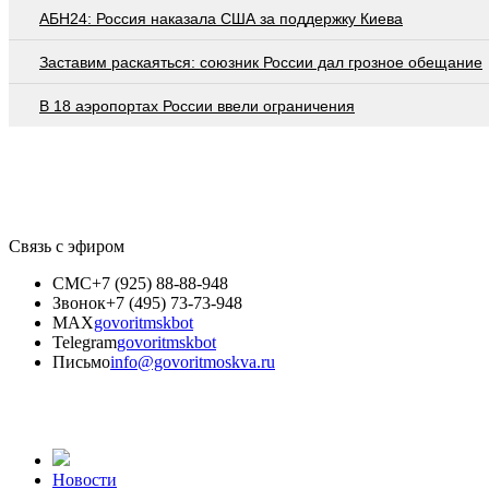
АБН24: Россия наказала США за поддержку Киева
Заставим раскаяться: союзник России дал грозное обещание
В 18 аэропортах России ввели ограничения
Связь с эфиром
СМС
+7 (925) 88-88-948
Звонок
+7 (495) 73-73-948
MAX
govoritmskbot
Telegram
govoritmskbot
Письмо
info@govoritmoskva.ru
Новости