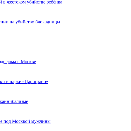
й в жестоком убийстве ребёнка
ении на убийство блокадницы
зде дома в Москве
рки в парке «Царицыно»
 каннибализме
але под Москвой мужчины