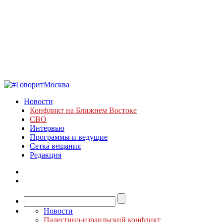
Новости
Конфликт на Ближнем Востоке
СВО
Интервью
Программы и ведущие
Сетка вещания
Редакция
Новости
Палестино-израильский конфликт