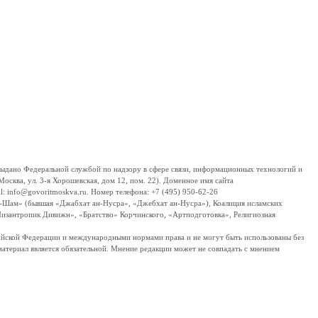
дано Федеральной службой по надзору в сфере связи, информационных технологий и
сква, ул. 3-я Хорошевская, дом 12, пом. 22). Доменное имя сайта
 info@govoritmoskva.ru. Номер телефона: +7 (495) 950-62-26
ш-Шам» (бывшая «Джабхат ан-Нусра», «Джебхат ан-Нусра»), Коалиция исламских
изантропик Дивижн», «Братство» Корчинского, «Артподготовка», Религиозная
ссийской Федерации и международными нормами права и не могут быть использованы без
материал является обязательной. Мнение редакции может не совпадать с мнением