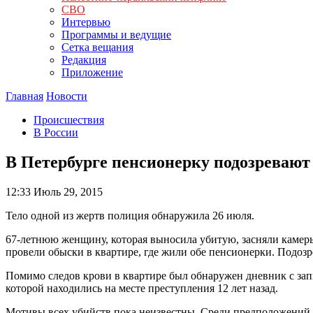
СВО
Интервью
Программы и ведущие
Сетка вещания
Редакция
Приложение
Главная
Новости
Происшествия
В России
В Петербурге пенсионерку подозревают 
12:33
Июль 29, 2015
Тело одной из жертв полиция обнаружила 26 июля.
67-летнюю женщину, которая выносила убитую, засняли камер
провели обыски в квартире, где жили обе пенсионерки. Подозр
Помимо следов крови в квартире был обнаружен дневник с зап
которой находились на месте преступления 12 лет назад.
Мотивы всех убийств пока неизвестны. Среди предположений