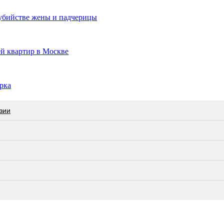
убийстве жены и падчерицы
й квартир в Москве
рка
зии