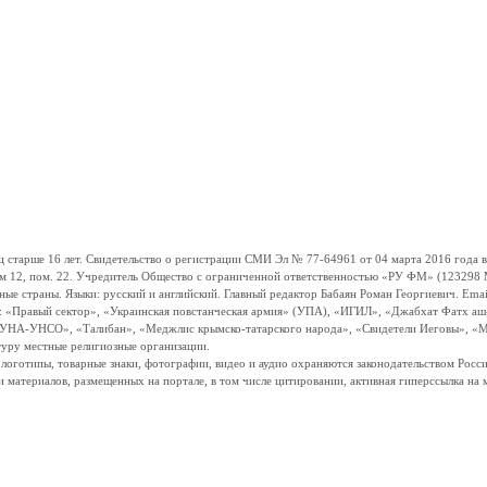
ше 16 лет. Свидетельство о регистрации СМИ Эл № 77-64961 от 04 марта 2016 года вы
ом 12, пом. 22. Учредитель Общество с ограниченной ответственностью «РУ ФМ» (123298 Мо
траны. Языки: русский и английский. Главный редактор Бабаян Роман Георгиевич. Email:
и: «Правый сектор», «Украинская повстанческая армия» (УПА), «ИГИЛ», «Джабхат Фатх а
«УНА-УНСО», «Талибан», «Меджлис крымско-татарского народа», «Свидетели Иеговы», «М
туру местные религиозные организации.
, логотипы, товарные знаки, фотографии, видео и аудио охраняются законодательством Ро
и материалов, размещенных на портале, в том числе цитировании, активная гиперссылка на 