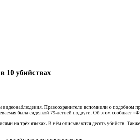
в 10 убийствах
ы видеонаблюдения. Правоохранители вспомнили о подобном прес
еваемая была сиделкой 79-летней подруги. Об этом сообщает «Ф
исями на трёх языках. В нём описываются десять убийств. Такж
 — каннибализм и жертвоприношения.