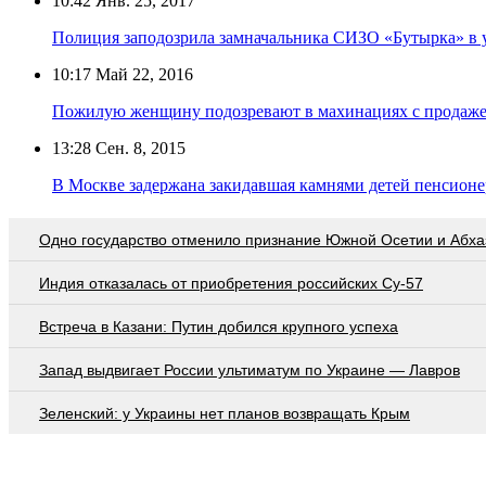
10:42
Янв. 25, 2017
Полиция заподозрила замначальника СИЗО «Бутырка» в 
10:17
Май 22, 2016
Пожилую женщину подозревают в махинациях с продаже
13:28
Сен. 8, 2015
В Москве задержана закидавшая камнями детей пенсионе
Одно государство отменило признание Южной Осетии и Абха
Индия отказалась от приобретения российских Су-57
Встреча в Казани: Путин добился крупного успеха
Запад выдвигает России ультиматум по Украине — Лавров
Зеленский: у Украины нет планов возвращать Крым