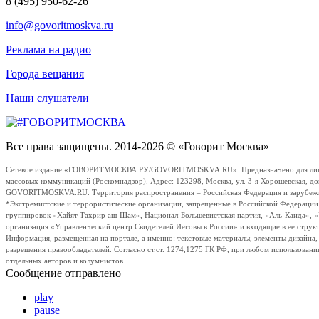
8 (495) 950-62-26
info@govoritmoskva.ru
Реклама на радио
Города вещания
Наши слушатели
Все права защищены. 2014-2026 © «Говорит Москва»
Сетевое издание «ГОВОРИТМОСКВА.РУ/GOVORITMOSKVA.RU». Предназначено для лиц стар
массовых коммуникаций (Роскомнадзор). Адрес: 123298, Москва, ул. 3-я Хорошевская, д
GOVORITMOSKVA.RU. Территория распространения – Российская Федерация и зарубежные с
*Экстремистские и террористические организации, запрещенные в Российской Федераци
группировок «Хайят Тахрир аш-Шам», Национал-Большевистская партия, «Аль-Каида», 
организация «Управленческий центр Свидетелей Иеговы в России» и входящие в ее струк
Информация, размещенная на портале, а именно: текстовые материалы, элементы дизайна
разрешения правообладателей. Согласно ст.ст. 1274,1275 ГК РФ, при любом использовани
отдельных авторов и колумнистов.
Сообщение отправлено
play
pause