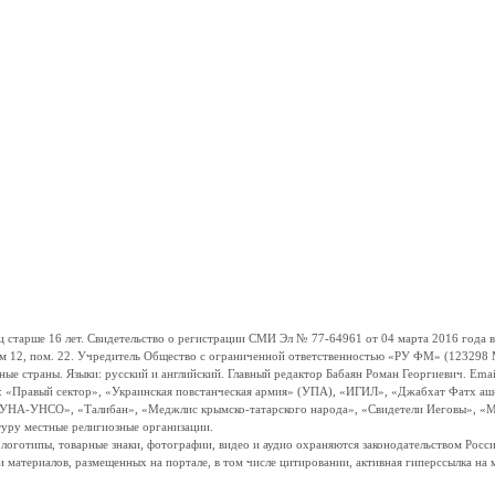
ше 16 лет. Свидетельство о регистрации СМИ Эл № 77-64961 от 04 марта 2016 года вы
ом 12, пом. 22. Учредитель Общество с ограниченной ответственностью «РУ ФМ» (123298 Мо
траны. Языки: русский и английский. Главный редактор Бабаян Роман Георгиевич. Email:
и: «Правый сектор», «Украинская повстанческая армия» (УПА), «ИГИЛ», «Джабхат Фатх а
«УНА-УНСО», «Талибан», «Меджлис крымско-татарского народа», «Свидетели Иеговы», «М
туру местные религиозные организации.
, логотипы, товарные знаки, фотографии, видео и аудио охраняются законодательством Ро
и материалов, размещенных на портале, в том числе цитировании, активная гиперссылка на 