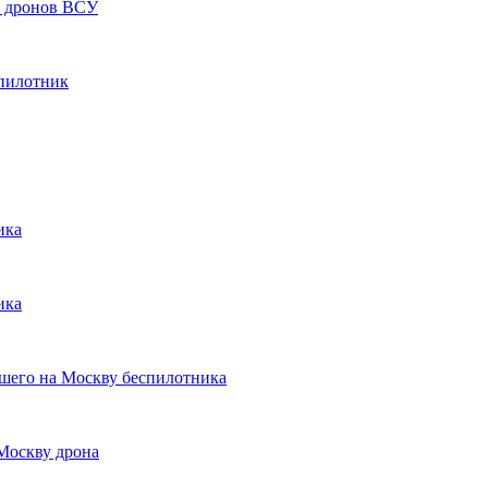
6 дронов ВСУ
спилотник
ика
ика
вшего на Москву беспилотника
Москву дрона