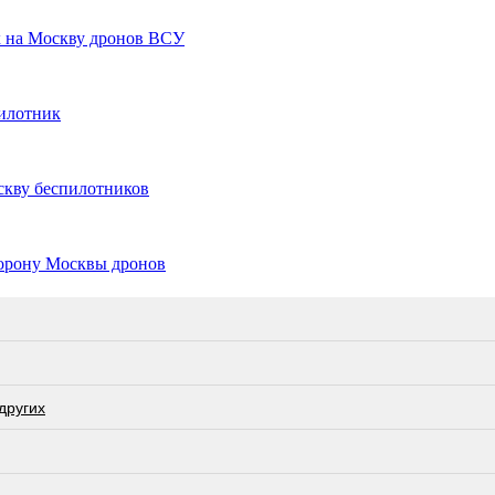
х на Москву дронов ВСУ
пилотник
скву беспилотников
торону Москвы дронов
других