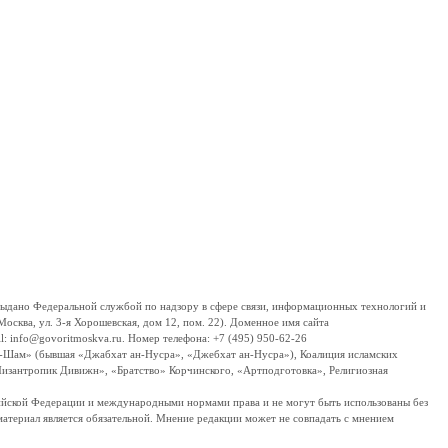
дано Федеральной службой по надзору в сфере связи, информационных технологий и
сква, ул. 3-я Хорошевская, дом 12, пом. 22). Доменное имя сайта
 info@govoritmoskva.ru. Номер телефона: +7 (495) 950-62-26
ш-Шам» (бывшая «Джабхат ан-Нусра», «Джебхат ан-Нусра»), Коалиция исламских
изантропик Дивижн», «Братство» Корчинского, «Артподготовка», Религиозная
ссийской Федерации и международными нормами права и не могут быть использованы без
материал является обязательной. Мнение редакции может не совпадать с мнением