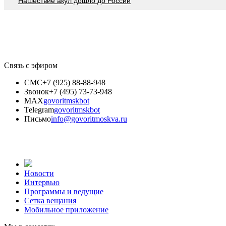
Нашествие акул дошло до России
Связь с эфиром
СМС
+7 (925) 88-88-948
Звонок
+7 (495) 73-73-948
MAX
govoritmskbot
Telegram
govoritmskbot
Письмо
info@govoritmoskva.ru
Новости
Интервью
Программы и ведущие
Сетка вещания
Мобильное приложение