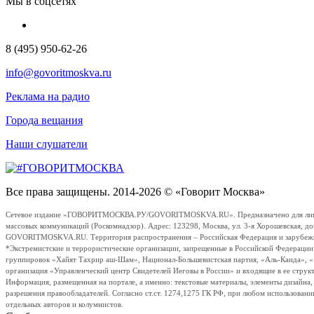
Мы в соцсетях
8 (495) 950-62-26
info@govoritmoskva.ru
Реклама на радио
Города вещания
Наши слушатели
Все права защищены. 2014-2026 © «Говорит Москва»
Сетевое издание «ГОВОРИТМОСКВА.РУ/GOVORITMOSKVA.RU». Предназначено для лиц стар
массовых коммуникаций (Роскомнадзор). Адрес: 123298, Москва, ул. 3-я Хорошевская, д
GOVORITMOSKVA.RU. Территория распространения – Российская Федерация и зарубежные с
*Экстремистские и террористические организации, запрещенные в Российской Федераци
группировок «Хайят Тахрир аш-Шам», Национал-Большевистская партия, «Аль-Каида», 
организация «Управленческий центр Свидетелей Иеговы в России» и входящие в ее струк
Информация, размещенная на портале, а именно: текстовые материалы, элементы дизайна
разрешения правообладателей. Согласно ст.ст. 1274,1275 ГК РФ, при любом использовани
отдельных авторов и колумнистов.