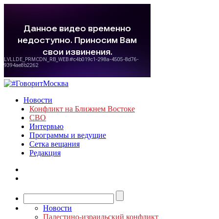
Новости
Конфликт на Ближнем Востоке
СВО
Интервью
Программы и ведущие
Сетка вещания
Редакция
Новости
Палестино-израильский конфликт