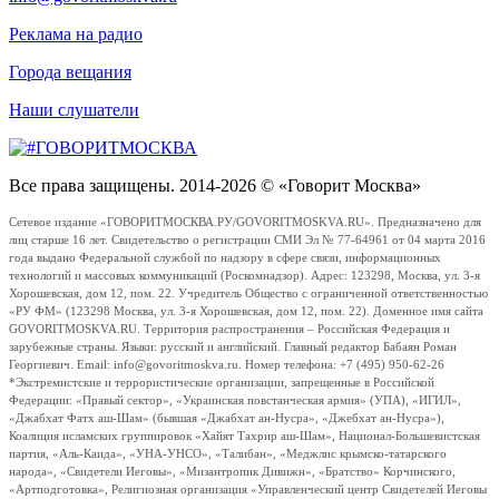
Реклама на радио
Города вещания
Наши слушатели
Все права защищены. 2014-2026 © «Говорит Москва»
Сетевое издание «ГОВОРИТМОСКВА.РУ/GOVORITMOSKVA.RU». Предназначено для
лиц старше 16 лет. Свидетельство о регистрации СМИ Эл № 77-64961 от 04 марта 2016
года выдано Федеральной службой по надзору в сфере связи, информационных
технологий и массовых коммуникаций (Роскомнадзор). Адрес: 123298, Москва, ул. 3-я
Хорошевская, дом 12, пом. 22. Учредитель Общество с ограниченной ответственностью
«РУ ФМ» (123298 Москва, ул. 3-я Хорошевская, дом 12, пом. 22). Доменное имя сайта
GOVORITMOSKVA.RU. Территория распространения – Российская Федерация и
зарубежные страны. Языки: русский и английский. Главный редактор Бабаян Роман
Георгиевич. Email: info@govoritmoskva.ru. Номер телефона: +7 (495) 950-62-26
*Экстремистские и террористические организации, запрещенные в Российской
Федерации: «Правый сектор», «Украинская повстанческая армия» (УПА), «ИГИЛ»,
«Джабхат Фатх аш-Шам» (бывшая «Джабхат ан-Нусра», «Джебхат ан-Нусра»),
Коалиция исламских группировок «Хайят Тахрир аш-Шам», Национал-Большевистская
партия, «Аль-Каида», «УНА-УНСО», «Талибан», «Меджлис крымско-татарского
народа», «Свидетели Иеговы», «Мизантропик Дивижн», «Братство» Корчинского,
«Артподготовка», Религиозная организация «Управленческий центр Свидетелей Иеговы