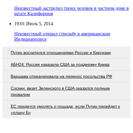
Неизвестный застрелил троих человек в частном доме в
штате Калифорния
19:01
Июль 5, 2014
Неизвестный открыл стрельбу в американском
Индианаполисе
Путин восхитился отношениями России и Киргизии
АБН24: Россия наказала США за поддержку Киева
Варшава отреагировала на перенос посольства РФ
Соскин: визит Зеленского в США оказался полным
провалом
EC придется умолять о пощаде, если Путин перейдет к
«плану Б»