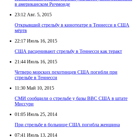
в американском Ричмонде
23:12
Авг. 5, 2015
Открывший стрельбу в кинотеатре в Теннесси в США
мёртв
22:17
Июль 16, 2015
США расценивают стрельбу в Теннесси как теракт
21:44
Июль 16, 2015
Четверо морских пехотинцев США погибли при
стрельбе в Теннесси
11:30
Май 10, 2015
СМИ сообщили о стрельбе у базы ВВС США в штате
Миссури
01:05
Июль 25, 2014
При стрельбе в больнице США погибла женщина
07:41
Июль 13, 2014