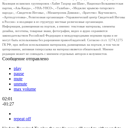
Коалиция исламских группировок «Хайят Тахрир аш-Шам», Национал-Большевистская
партия, «Аль-Каида», «УНА-УНСО», «Талибан», «Меджлис крымско-татарского
народа», «Свидетели Иеговы», «Мизантропик Дивижн», «Братство» Корчинского,
«Артподготовка», Религиозная организация «Управленческий центр Свидетелей Иеговы
в России» и входящие в ее структуру местные религиозные организации.
Информация, размещенная на портале, а именно: текстовые материалы, элементы
дизайна, логотипы, товарные знаки, фотографии, видео и аудио охраняются
законодательством Российской Федерации и международными нормами права и не
могут быть использованы без разрешения правообладателей. Согласно ст.ст. 1274,1275
ГК РФ, при любом использовании материалов, размещенных на портале, в том числе
цитировании, активная гиперссылка на материал является обязательной. Мнение
редакции может не совпадать с мнением отдельных авторов и колумнистов.
Сообщение отправлено
play
pause
mute
unmute
max volume
02:01
-01:27
repeat off