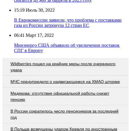
снизится до $80 за баррель в 2023 году
15:19
Июль 30, 2022
В Еврокомиссии заявили, что проблема с поставками
газа из России затронула 12 стран ЕС
06:41
Март 17, 2022
Минэнерго США объявило об увеличении поставок
СПГ в Европу
Wildberries пошел на крайние меры после очередного
удара
МЧС предупредило о надвигающемся на ХМАО шторме
Медякова: отсутствие официальной работы снизит
пенсию
В России сократилось число пенсионеров за последний
год
В Польше возмущены ударом Кремля по иностранным