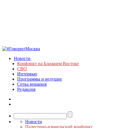
Новости
Конфликт на Ближнем Востоке
СВО
Интервью
Программы и ведущие
Сетка вещания
Редакция
Новости
Палестино-израильский конфликт