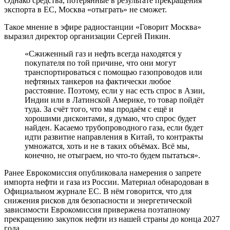
Однако средства, потерянные в результате прекращения
экспорта в ЕС, Москва «отыграть» не сможет.
Такое мнение в эфире радиостанции «Говорит Москва»
выразил директор организации Сергей Пикин.
«Сжиженный газ и нефть всегда находятся у
покупателя по той причине, что они могут
транспортироваться с помощью газопроводов или
нефтяных танкеров на фактически любое
расстояние. Поэтому, если у нас есть спрос в Азии,
Индии или в Латинской Америке, то товар пойдёт
туда. За счёт того, что мы продаём с ещё и
хорошими дисконтами, я думаю, что спрос будет
найден. Касаемо трубопроводного газа, если будет
идти развитие направления в Китай, то контракты
умножатся, хоть и не в таких объёмах. Всё мы,
конечно, не отыграем, но что-то будем пытаться».
Ранее Еврокомиссия опубликовала намерения о запрете
импорта нефти и газа из России. Материал обнародован в
Официальном журнале ЕС. В нём говорится, что для
снижения рисков для безопасности и энергетической
зависимости Еврокомиссия привержена поэтапному
прекращению закупок нефти из нашей страны до конца 2027
года.