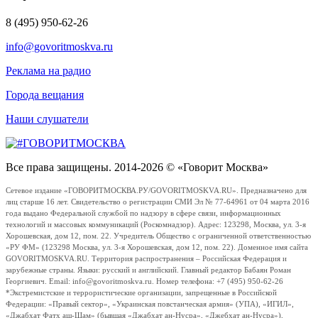
8 (495) 950-62-26
info@govoritmoskva.ru
Реклама на радио
Города вещания
Наши слушатели
Все права защищены. 2014-2026 © «Говорит Москва»
Сетевое издание «ГОВОРИТМОСКВА.РУ/GOVORITMOSKVA.RU». Предназначено для
лиц старше 16 лет. Свидетельство о регистрации СМИ Эл № 77-64961 от 04 марта 2016
года выдано Федеральной службой по надзору в сфере связи, информационных
технологий и массовых коммуникаций (Роскомнадзор). Адрес: 123298, Москва, ул. 3-я
Хорошевская, дом 12, пом. 22. Учредитель Общество с ограниченной ответственностью
«РУ ФМ» (123298 Москва, ул. 3-я Хорошевская, дом 12, пом. 22). Доменное имя сайта
GOVORITMOSKVA.RU. Территория распространения – Российская Федерация и
зарубежные страны. Языки: русский и английский. Главный редактор Бабаян Роман
Георгиевич. Email: info@govoritmoskva.ru. Номер телефона: +7 (495) 950-62-26
*Экстремистские и террористические организации, запрещенные в Российской
Федерации: «Правый сектор», «Украинская повстанческая армия» (УПА), «ИГИЛ»,
«Джабхат Фатх аш-Шам» (бывшая «Джабхат ан-Нусра», «Джебхат ан-Нусра»),