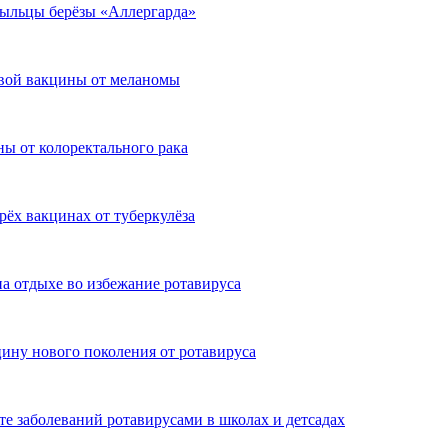
пыльцы берёзы «Аллергарда»
овой вакцины от меланомы
ы от колоректального рака
ёх вакцинах от туберкулёза
а отдыхе во избежание ротавируса
цину нового поколения от ротавируса
е заболеваний ротавирусами в школах и детсадах