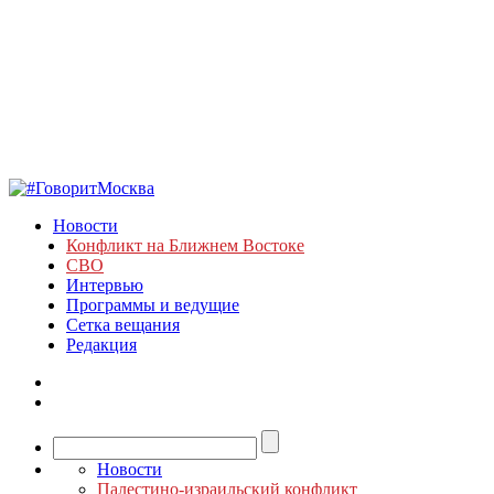
Новости
Конфликт на Ближнем Востоке
СВО
Интервью
Программы и ведущие
Сетка вещания
Редакция
Новости
Палестино-израильский конфликт