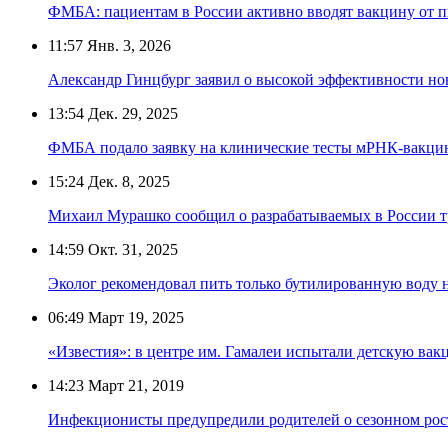
ФМБА: пациентам в России активно вводят вакцину от 
11:57
Янв. 3, 2026
Александр Гинцбург заявил о высокой эффективности н
13:54
Дек. 29, 2025
ФМБА подало заявку на клинические тесты мРНК-вакцин
15:24
Дек. 8, 2025
Михаил Мурашко сообщил о разрабатываемых в России тр
14:59
Окт. 31, 2025
Эколог рекомендовал пить только бутилированную воду н
06:49
Март 19, 2025
«Известия»: в центре им. Гамалеи испытали детскую вак
14:23
Март 21, 2019
Инфекционисты предупредили родителей о сезонном рост