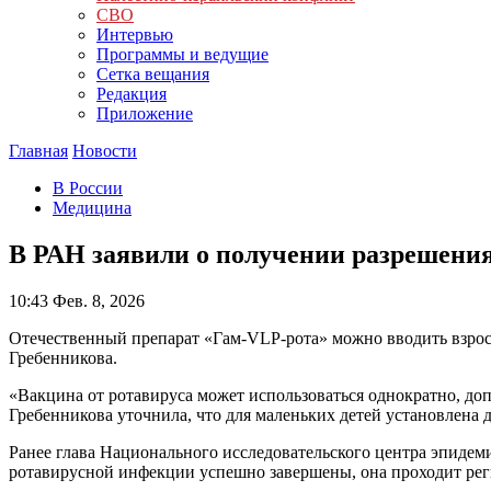
СВО
Интервью
Программы и ведущие
Сетка вещания
Редакция
Приложение
Главная
Новости
В России
Медицина
В РАН заявили о получении разрешения
10:43
Фев. 8, 2026
Отечественный препарат «Гам-VLP-рота» можно вводить взросл
Гребенникова.
«Вакцина от ротавируса может использоваться однократно, допу
Гребенникова уточнила, что для маленьких детей установлена 
Ранее глава Национального исследовательского центра эпиде
ротавирусной инфекции успешно завершены, она проходит ре