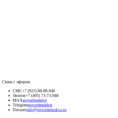
Связь с эфиром
СМС
+7 (925) 88-88-948
Звонок
+7 (495) 73-73-948
MAX
govoritmskbot
Telegram
govoritmskbot
Письмо
info@govoritmoskva.ru