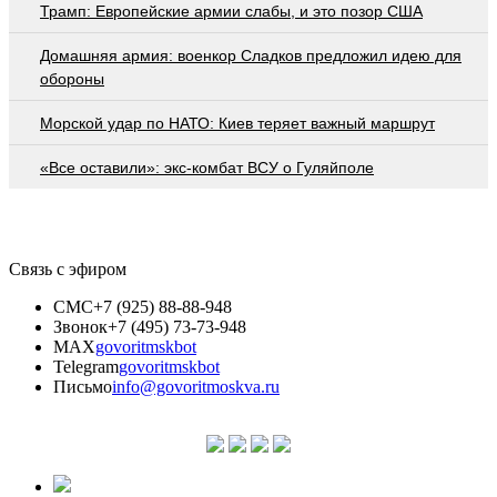
Трамп: Европейские армии слабы, и это позор США
Домашняя армия: военкор Сладков предложил идею для
обороны
Морской удар по НАТО: Киев теряет важный маршрут
«Все оставили»: экс-комбат ВСУ о Гуляйполе
Связь с эфиром
СМС
+7 (925) 88-88-948
Звонок
+7 (495) 73-73-948
MAX
govoritmskbot
Telegram
govoritmskbot
Письмо
info@govoritmoskva.ru