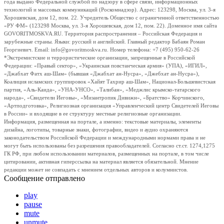
года выдано Федеральной службой по надзору в сфере связи, информационных
технологий и массовых коммуникаций (Роскомнадзор). Адрес: 123298, Москва, ул. 3-я
Хорошевская, дом 12, пом. 22. Учредитель Общество с ограниченной ответственностью
«РУ ФМ» (123298 Москва, ул. 3-я Хорошевская, дом 12, пом. 22). Доменное имя сайта
GOVORITMOSKVA.RU. Территория распространения – Российская Федерация и
зарубежные страны. Языки: русский и английский. Главный редактор Бабаян Роман
Георгиевич. Email: info@govoritmoskva.ru. Номер телефона: +7 (495) 950-62-26
*Экстремистские и террористические организации, запрещенные в Российской
Федерации: «Правый сектор», «Украинская повстанческая армия» (УПА), «ИГИЛ»,
«Джабхат Фатх аш-Шам» (бывшая «Джабхат ан-Нусра», «Джебхат ан-Нусра»),
Коалиция исламских группировок «Хайят Тахрир аш-Шам», Национал-Большевистская
партия, «Аль-Каида», «УНА-УНСО», «Талибан», «Меджлис крымско-татарского
народа», «Свидетели Иеговы», «Мизантропик Дивижн», «Братство» Корчинского,
«Артподготовка», Религиозная организация «Управленческий центр Свидетелей Иеговы
в России» и входящие в ее структуру местные религиозные организации.
Информация, размещенная на портале, а именно: текстовые материалы, элементы
дизайна, логотипы, товарные знаки, фотографии, видео и аудио охраняются
законодательством Российской Федерации и международными нормами права и не
могут быть использованы без разрешения правообладателей. Согласно ст.ст. 1274,1275
ГК РФ, при любом использовании материалов, размещенных на портале, в том числе
цитировании, активная гиперссылка на материал является обязательной. Мнение
редакции может не совпадать с мнением отдельных авторов и колумнистов.
Сообщение отправлено
play
pause
mute
unmute