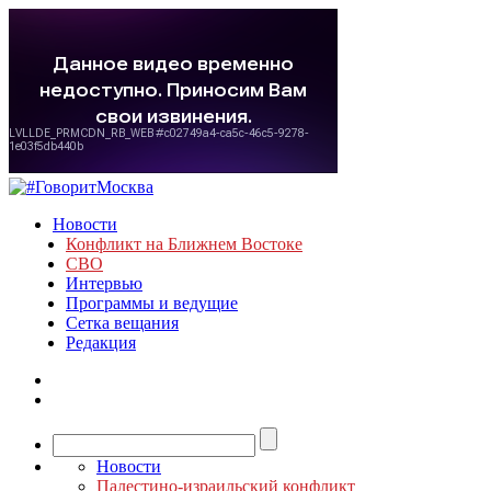
Новости
Конфликт на Ближнем Востоке
СВО
Интервью
Программы и ведущие
Сетка вещания
Редакция
Новости
Палестино-израильский конфликт