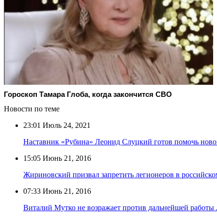
Гороскоп Тамара Глоба, когда закончится СВО
Новости по теме
23:01
Июль 24, 2021
Наставник «Рубина» Леонид Слуцкий готов помочь ново
15:05
Июнь 21, 2016
Жириновский призвал запретить легионеров в российско
07:33
Июнь 21, 2016
Виталий Мутко не возражает против дальнейшей работы 