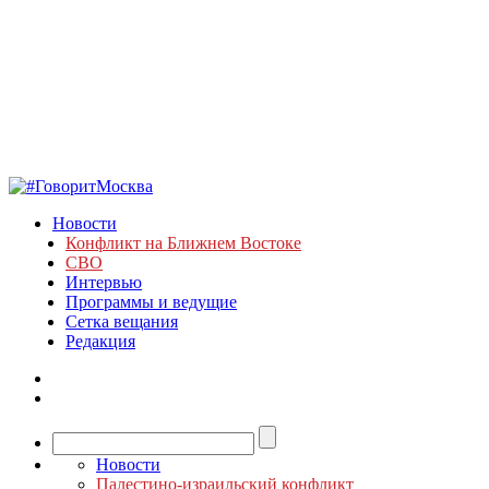
Новости
Конфликт на Ближнем Востоке
СВО
Интервью
Программы и ведущие
Сетка вещания
Редакция
Новости
Палестино-израильский конфликт