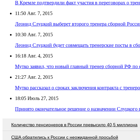
В Кремле подтвердили факт участия в переговорах о тре
11:50
Авг. 7, 2015
Леонид Слуцкий выберет второго тренера сборной Росси
10:30
Авг. 7, 2015
Леонид Слуцкий будет совмещать тренерские посты в с
16:18
Авг. 4, 2015
Мутко заявил, что новый главный тренер сборной РФ по
21:27
Авг. 2, 2015
Мутко рассказал о сроках заключения контракта с тренер
18:05
Июль 27, 2015
Принято окончательное решение о назначении Слуцкого
Количество пенсионеров в России превысило 40,5 миллиона
США обратились к России с неожиданной просьбой