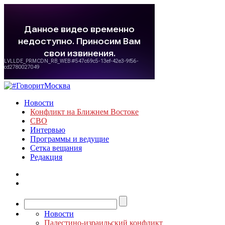
Новости
Конфликт на Ближнем Востоке
СВО
Интервью
Программы и ведущие
Сетка вещания
Редакция
Новости
Палестино-израильский конфликт