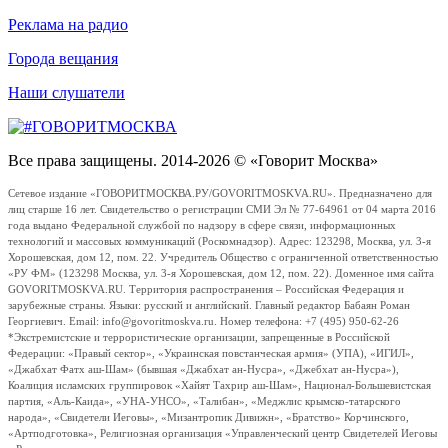
Реклама на радио
Города вещания
Наши слушатели
Все права защищены. 2014-2026 © «Говорит Москва»
Сетевое издание «ГОВОРИТМОСКВА.РУ/GOVORITMOSKVA.RU». Предназначено для
лиц старше 16 лет. Свидетельство о регистрации СМИ Эл № 77-64961 от 04 марта 2016
года выдано Федеральной службой по надзору в сфере связи, информационных
технологий и массовых коммуникаций (Роскомнадзор). Адрес: 123298, Москва, ул. 3-я
Хорошевская, дом 12, пом. 22. Учредитель Общество с ограниченной ответственностью
«РУ ФМ» (123298 Москва, ул. 3-я Хорошевская, дом 12, пом. 22). Доменное имя сайта
GOVORITMOSKVA.RU. Территория распространения – Российская Федерация и
зарубежные страны. Языки: русский и английский. Главный редактор Бабаян Роман
Георгиевич. Email: info@govoritmoskva.ru. Номер телефона: +7 (495) 950-62-26
*Экстремистские и террористические организации, запрещенные в Российской
Федерации: «Правый сектор», «Украинская повстанческая армия» (УПА), «ИГИЛ»,
«Джабхат Фатх аш-Шам» (бывшая «Джабхат ан-Нусра», «Джебхат ан-Нусра»),
Коалиция исламских группировок «Хайят Тахрир аш-Шам», Национал-Большевистская
партия, «Аль-Каида», «УНА-УНСО», «Талибан», «Меджлис крымско-татарского
народа», «Свидетели Иеговы», «Мизантропик Дивижн», «Братство» Корчинского,
«Артподготовка», Религиозная организация «Управленческий центр Свидетелей Иеговы