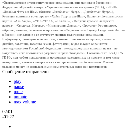
*Экстремистские и террористические организации, запрещенные в Российской
Федерации: «Правый сектор», «Украинская повстанческая армия» (УПА), «ИГИЛ»,
«Джабхат Фатх аш-Шам» (бывшая «Джабхат ан-Нусра», «Джебхат ан-Нусра»),
Коалиция исламских группировок «Хайят Тахрир аш-Шам», Национал-Большевистская
партия, «Аль-Каида», «УНА-УНСО», «Талибан», «Меджлис крымско-татарского
народа», «Свидетели Иеговы», «Мизантропик Дивижн», «Братство» Корчинского,
«Артподготовка», Религиозная организация «Управленческий центр Свидетелей Иеговы
в России» и входящие в ее структуру местные религиозные организации.
Информация, размещенная на портале, а именно: текстовые материалы, элементы
дизайна, логотипы, товарные знаки, фотографии, видео и аудио охраняются
законодательством Российской Федерации и международными нормами права и не
могут быть использованы без разрешения правообладателей. Согласно ст.ст. 1274,1275
ГК РФ, при любом использовании материалов, размещенных на портале, в том числе
цитировании, активная гиперссылка на материал является обязательной. Мнение
редакции может не совпадать с мнением отдельных авторов и колумнистов.
Сообщение отправлено
play
pause
mute
unmute
max volume
02:01
-01:27