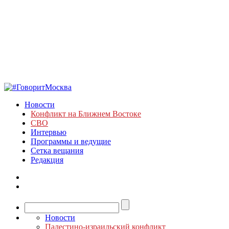
Новости
Конфликт на Ближнем Востоке
СВО
Интервью
Программы и ведущие
Сетка вещания
Редакция
Новости
Палестино-израильский конфликт