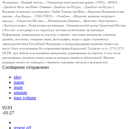
Федерации: «Правый сектор», «Украинская повстанческая армия» (УПА), «ИГИЛ»,
«Джабхат Фатх аш-Шам» (бывшая «Джабхат ан-Нусра», «Джебхат ан-Нусра»),
Коалиция исламских группировок «Хайят Тахрир аш-Шам», Национал-Большевистская
партия, «Аль-Каида», «УНА-УНСО», «Талибан», «Меджлис крымско-татарского
народа», «Свидетели Иеговы», «Мизантропик Дивижн», «Братство» Корчинского,
«Артподготовка», Религиозная организация «Управленческий центр Свидетелей Иеговы
в России» и входящие в ее структуру местные религиозные организации.
Информация, размещенная на портале, а именно: текстовые материалы, элементы
дизайна, логотипы, товарные знаки, фотографии, видео и аудио охраняются
законодательством Российской Федерации и международными нормами права и не
могут быть использованы без разрешения правообладателей. Согласно ст.ст. 1274,1275
ГК РФ, при любом использовании материалов, размещенных на портале, в том числе
цитировании, активная гиперссылка на материал является обязательной. Мнение
редакции может не совпадать с мнением отдельных авторов и колумнистов.
Сообщение отправлено
play
pause
mute
unmute
max volume
02:01
-01:27
repeat off