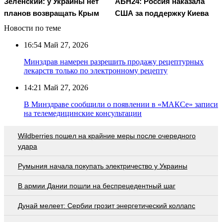
Зеленский: у Украины нет
АБН24: Россия наказала
планов возвращать Крым
США за поддержку Киева
Новости по теме
16:54
Май 27, 2026
Минздрав намерен разрешить продажу рецептурных
лекарств только по электронному рецепту
14:21
Май 27, 2026
В Минздраве сообщили о появлении в «МАКСе» записи
на телемедицинские консультации
Wildberries пошел на крайние меры после очередного
удара
Румыния начала покупать электричество у Украины
В армии Дании пошли на беспрецедентный шаг
Дунай мелеет: Сербии грозит энергетический коллапс