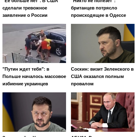
"Ее больше нет". В США
"Никто не полезет":
сделали тревожное
британцев потрясло
заявление о России
происходящее в Одессе
"Путин ждет тебя": в
Соскин: визит Зеленского в
Польше началось массовое
США оказался полным
избиение украинцев
провалом