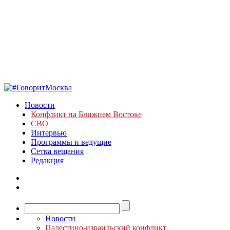
Новости
Конфликт на Ближнем Востоке
СВО
Интервью
Программы и ведущие
Сетка вещания
Редакция
Новости
Палестино-израильский конфликт