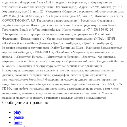
года выдано Федеральной службой по надзору в сфере связи, информационных
технологий и массовых коммуникаций (Роскомнадзор). Адрес: 123298, Москва, ул. 3-я
Хорошевская, дом 12, пом. 22. Учредитель Общество с ограниченной ответственностью
«РУ ФМ» (123298 Москва, ул. 3-я Хорошевская, дом 12, пом. 22). Доменное имя сайта
GOVORITMOSKVA.RU. Территория распространения – Российская Федерация и
зарубежные страны. Языки: русский и английский. Главный редактор Бабаян Роман
Георгиевич. Email: info@govoritmoskva.ru. Номер телефона: +7 (495) 950-62-26
*Экстремистские и террористические организации, запрещенные в Российской
Федерации: «Правый сектор», «Украинская повстанческая армия» (УПА), «ИГИЛ»,
«Джабхат Фатх аш-Шам» (бывшая «Джабхат ан-Нусра», «Джебхат ан-Нусра»),
Коалиция исламских группировок «Хайят Тахрир аш-Шам», Национал-Большевистская
партия, «Аль-Каида», «УНА-УНСО», «Талибан», «Меджлис крымско-татарского
народа», «Свидетели Иеговы», «Мизантропик Дивижн», «Братство» Корчинского,
«Артподготовка», Религиозная организация «Управленческий центр Свидетелей Иеговы
в России» и входящие в ее структуру местные религиозные организации.
Информация, размещенная на портале, а именно: текстовые материалы, элементы
дизайна, логотипы, товарные знаки, фотографии, видео и аудио охраняются
законодательством Российской Федерации и международными нормами права и не
могут быть использованы без разрешения правообладателей. Согласно ст.ст. 1274,1275
ГК РФ, при любом использовании материалов, размещенных на портале, в том числе
цитировании, активная гиперссылка на материал является обязательной. Мнение
редакции может не совпадать с мнением отдельных авторов и колумнистов.
Сообщение отправлено
play
pause
mute