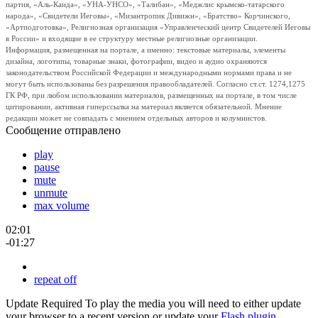
партия, «Аль-Каида», «УНА-УНСО», «Талибан», «Меджлис крымско-татарского
народа», «Свидетели Иеговы», «Мизантропик Дивижн», «Братство» Корчинского,
«Артподготовка», Религиозная организация «Управленческий центр Свидетелей Иеговы
в России» и входящие в ее структуру местные религиозные организации.
Информация, размещенная на портале, а именно: текстовые материалы, элементы
дизайна, логотипы, товарные знаки, фотографии, видео и аудио охраняются
законодательством Российской Федерации и международными нормами права и не
могут быть использованы без разрешения правообладателей. Согласно ст.ст. 1274,1275
ГК РФ, при любом использовании материалов, размещенных на портале, в том числе
цитировании, активная гиперссылка на материал является обязательной. Мнение
редакции может не совпадать с мнением отдельных авторов и колумнистов.
Сообщение отправлено
play
pause
mute
unmute
max volume
02:01
-01:27
repeat off
Update Required
To play the media you will need to either update
your browser to a recent version or update your
Flash plugin
.