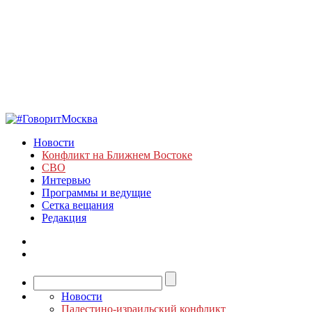
Новости
Конфликт на Ближнем Востоке
СВО
Интервью
Программы и ведущие
Сетка вещания
Редакция
Новости
Палестино-израильский конфликт