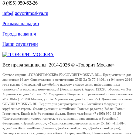
8 (495) 950-62-26
info@govoritmoskva.ru
Реклама на радио
Города вещания
Наши слушатели
Все права защищены. 2014-2026 © «Говорит Москва»
Сетевое издание «ГОВОРИТМОСКВА.РУ/GOVORITMOSKVA.RU». Предназначено для
лиц старше 16 лет. Свидетельство о регистрации СМИ Эл № 77-64961 от 04 марта 2016
года выдано Федеральной службой по надзору в сфере связи, информационных
технологий и массовых коммуникаций (Роскомнадзор). Адрес: 123298, Москва, ул. 3-я
Хорошевская, дом 12, пом. 22. Учредитель Общество с ограниченной ответственностью
«РУ ФМ» (123298 Москва, ул. 3-я Хорошевская, дом 12, пом. 22). Доменное имя сайта
GOVORITMOSKVA.RU. Территория распространения – Российская Федерация и
зарубежные страны. Языки: русский и английский. Главный редактор Бабаян Роман
Георгиевич. Email: info@govoritmoskva.ru. Номер телефона: +7 (495) 950-62-26
*Экстремистские и террористические организации, запрещенные в Российской
Федерации: «Правый сектор», «Украинская повстанческая армия» (УПА), «ИГИЛ»,
«Джабхат Фатх аш-Шам» (бывшая «Джабхат ан-Нусра», «Джебхат ан-Нусра»),
Коалиция исламских группировок «Хайят Тахрир аш-Шам», Национал-Большевистская