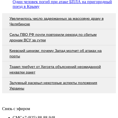
Один человек погиб при атаке БПЛА на пригородный
поезд в Крыму
Увеличилось число задержанных за массовую драку в
Челябинске
Cилы ПВО РФ почти повторили рекорд по сбитым
дронам ВСУ за сутки
Киевский цинизм: почему Запад молчит об атаках на
порты
Трамп требует от Хегсета объяснений неожиданной
нехватки ракет
Залужный раскрыл некоторые аспекты положения
Украины
Связь с эфиром
СМС
+7 (925) 88-88-948