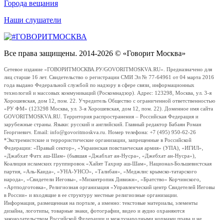
Города вещания
Наши слушатели
Все права защищены. 2014-2026 © «Говорит Москва»
Сетевое издание «ГОВОРИТМОСКВА.РУ/GOVORITMOSKVA.RU». Предназначено для
лиц старше 16 лет. Свидетельство о регистрации СМИ Эл № 77-64961 от 04 марта 2016
года выдано Федеральной службой по надзору в сфере связи, информационных
технологий и массовых коммуникаций (Роскомнадзор). Адрес: 123298, Москва, ул. 3-я
Хорошевская, дом 12, пом. 22. Учредитель Общество с ограниченной ответственностью
«РУ ФМ» (123298 Москва, ул. 3-я Хорошевская, дом 12, пом. 22). Доменное имя сайта
GOVORITMOSKVA.RU. Территория распространения – Российская Федерация и
зарубежные страны. Языки: русский и английский. Главный редактор Бабаян Роман
Георгиевич. Email: info@govoritmoskva.ru. Номер телефона: +7 (495) 950-62-26
*Экстремистские и террористические организации, запрещенные в Российской
Федерации: «Правый сектор», «Украинская повстанческая армия» (УПА), «ИГИЛ»,
«Джабхат Фатх аш-Шам» (бывшая «Джабхат ан-Нусра», «Джебхат ан-Нусра»),
Коалиция исламских группировок «Хайят Тахрир аш-Шам», Национал-Большевистская
партия, «Аль-Каида», «УНА-УНСО», «Талибан», «Меджлис крымско-татарского
народа», «Свидетели Иеговы», «Мизантропик Дивижн», «Братство» Корчинского,
«Артподготовка», Религиозная организация «Управленческий центр Свидетелей Иеговы
в России» и входящие в ее структуру местные религиозные организации.
Информация, размещенная на портале, а именно: текстовые материалы, элементы
дизайна, логотипы, товарные знаки, фотографии, видео и аудио охраняются
законодательством Российской Федерации и международными нормами права и не