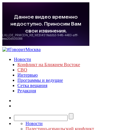
Новости
Конфликт на Ближнем Востоке
СВО
Интервью
Программы и ведущие
Сетка вещания
Редакция
Новости
Палестино-израильский конфликт