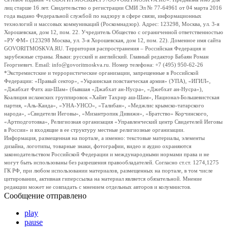
лиц старше 16 лет. Свидетельство о регистрации СМИ Эл № 77-64961 от 04 марта 2016
года выдано Федеральной службой по надзору в сфере связи, информационных
технологий и массовых коммуникаций (Роскомнадзор). Адрес: 123298, Москва, ул. 3-я
Хорошевская, дом 12, пом. 22. Учредитель Общество с ограниченной ответственностью
«РУ ФМ» (123298 Москва, ул. 3-я Хорошевская, дом 12, пом. 22). Доменное имя сайта
GOVORITMOSKVA.RU. Территория распространения – Российская Федерация и
зарубежные страны. Языки: русский и английский. Главный редактор Бабаян Роман
Георгиевич. Email: info@govoritmoskva.ru. Номер телефона: +7 (495) 950-62-26
*Экстремистские и террористические организации, запрещенные в Российской
Федерации: «Правый сектор», «Украинская повстанческая армия» (УПА), «ИГИЛ»,
«Джабхат Фатх аш-Шам» (бывшая «Джабхат ан-Нусра», «Джебхат ан-Нусра»),
Коалиция исламских группировок «Хайят Тахрир аш-Шам», Национал-Большевистская
партия, «Аль-Каида», «УНА-УНСО», «Талибан», «Меджлис крымско-татарского
народа», «Свидетели Иеговы», «Мизантропик Дивижн», «Братство» Корчинского,
«Артподготовка», Религиозная организация «Управленческий центр Свидетелей Иеговы
в России» и входящие в ее структуру местные религиозные организации.
Информация, размещенная на портале, а именно: текстовые материалы, элементы
дизайна, логотипы, товарные знаки, фотографии, видео и аудио охраняются
законодательством Российской Федерации и международными нормами права и не
могут быть использованы без разрешения правообладателей. Согласно ст.ст. 1274,1275
ГК РФ, при любом использовании материалов, размещенных на портале, в том числе
цитировании, активная гиперссылка на материал является обязательной. Мнение
редакции может не совпадать с мнением отдельных авторов и колумнистов.
Сообщение отправлено
play
pause