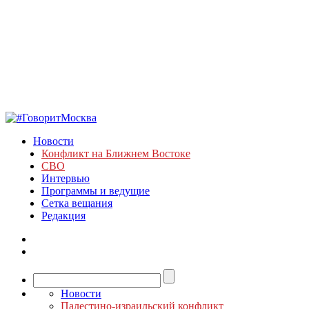
Новости
Конфликт на Ближнем Востоке
СВО
Интервью
Программы и ведущие
Сетка вещания
Редакция
Новости
Палестино-израильский конфликт