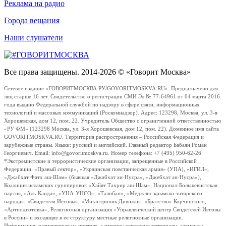
Реклама на радио
Города вещания
Наши слушатели
Все права защищены. 2014-2026 © «Говорит Москва»
Сетевое издание «ГОВОРИТМОСКВА.РУ/GOVORITMOSKVA.RU». Предназначено для
лиц старше 16 лет. Свидетельство о регистрации СМИ Эл № 77-64961 от 04 марта 2016
года выдано Федеральной службой по надзору в сфере связи, информационных
технологий и массовых коммуникаций (Роскомнадзор). Адрес: 123298, Москва, ул. 3-я
Хорошевская, дом 12, пом. 22. Учредитель Общество с ограниченной ответственностью
«РУ ФМ» (123298 Москва, ул. 3-я Хорошевская, дом 12, пом. 22). Доменное имя сайта
GOVORITMOSKVA.RU. Территория распространения – Российская Федерация и
зарубежные страны. Языки: русский и английский. Главный редактор Бабаян Роман
Георгиевич. Email: info@govoritmoskva.ru. Номер телефона: +7 (495) 950-62-26
*Экстремистские и террористические организации, запрещенные в Российской
Федерации: «Правый сектор», «Украинская повстанческая армия» (УПА), «ИГИЛ»,
«Джабхат Фатх аш-Шам» (бывшая «Джабхат ан-Нусра», «Джебхат ан-Нусра»),
Коалиция исламских группировок «Хайят Тахрир аш-Шам», Национал-Большевистская
партия, «Аль-Каида», «УНА-УНСО», «Талибан», «Меджлис крымско-татарского
народа», «Свидетели Иеговы», «Мизантропик Дивижн», «Братство» Корчинского,
«Артподготовка», Религиозная организация «Управленческий центр Свидетелей Иеговы
в России» и входящие в ее структуру местные религиозные организации.
Информация, размещенная на портале, а именно: текстовые материалы, элементы