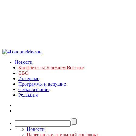
Новости
Конфликт на Ближнем Востоке
СВО
Интервью
Программы и ведущие
Сетка вещания
Редакция
Новости
Палестино-израильский конфликт