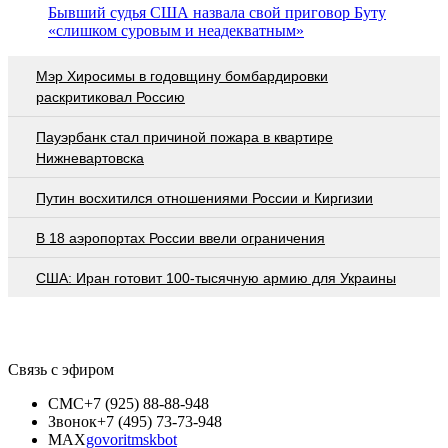
Бывший судья США назвала свой приговор Буту
«слишком суровым и неадекватным»
Мэр Хиросимы в годовщину бомбардировки
раскритиковал Россию
Пауэрбанк стал причиной пожара в квартире
Нижневартовска
Путин восхитился отношениями России и Киргизии
В 18 аэропортах России ввели ограничения
США: Иран готовит 100-тысячную армию для Украины
Связь с эфиром
СМС
+7 (925) 88-88-948
Звонок
+7 (495) 73-73-948
MAX
govoritmskbot