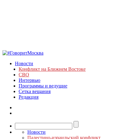
Новости
Конфликт на Ближнем Востоке
СВО
Интервью
Программы и ведущие
Сетка вещания
Редакция
Новости
Палестино-израильский конфликт