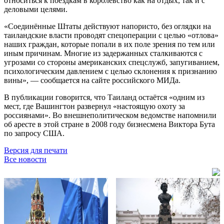
относиться к поездкам в королевство как на отдых, так и с
деловыми целями.
«Соединённые Штаты действуют напористо, без оглядки на
таиландские власти проводят спецоперации с целью «отлова»
наших граждан, которые попали в их поле зрения по тем или
иным причинам. Многие из задержанных сталкиваются с
угрозами со стороны американских спецслужб, запугиванием,
психологическим давлением с целью склонения к признанию
вины», — сообщается на сайте российского МИДа.
В публикации говорится, что Таиланд остаётся «одним из
мест, где Вашингтон развернул «настоящую охоту за
россиянами». Во внешнеполитическом ведомстве напомнили
об аресте в этой стране в 2008 году бизнесмена Виктора Бута
по запросу США.
Версия для печати
Все новости