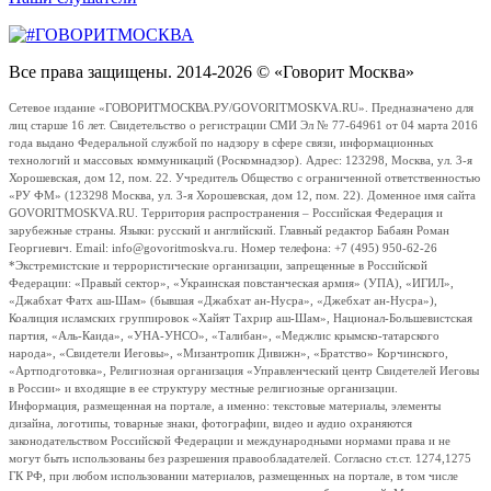
Все права защищены. 2014-2026 © «Говорит Москва»
Сетевое издание «ГОВОРИТМОСКВА.РУ/GOVORITMOSKVA.RU». Предназначено для
лиц старше 16 лет. Свидетельство о регистрации СМИ Эл № 77-64961 от 04 марта 2016
года выдано Федеральной службой по надзору в сфере связи, информационных
технологий и массовых коммуникаций (Роскомнадзор). Адрес: 123298, Москва, ул. 3-я
Хорошевская, дом 12, пом. 22. Учредитель Общество с ограниченной ответственностью
«РУ ФМ» (123298 Москва, ул. 3-я Хорошевская, дом 12, пом. 22). Доменное имя сайта
GOVORITMOSKVA.RU. Территория распространения – Российская Федерация и
зарубежные страны. Языки: русский и английский. Главный редактор Бабаян Роман
Георгиевич. Email: info@govoritmoskva.ru. Номер телефона: +7 (495) 950-62-26
*Экстремистские и террористические организации, запрещенные в Российской
Федерации: «Правый сектор», «Украинская повстанческая армия» (УПА), «ИГИЛ»,
«Джабхат Фатх аш-Шам» (бывшая «Джабхат ан-Нусра», «Джебхат ан-Нусра»),
Коалиция исламских группировок «Хайят Тахрир аш-Шам», Национал-Большевистская
партия, «Аль-Каида», «УНА-УНСО», «Талибан», «Меджлис крымско-татарского
народа», «Свидетели Иеговы», «Мизантропик Дивижн», «Братство» Корчинского,
«Артподготовка», Религиозная организация «Управленческий центр Свидетелей Иеговы
в России» и входящие в ее структуру местные религиозные организации.
Информация, размещенная на портале, а именно: текстовые материалы, элементы
дизайна, логотипы, товарные знаки, фотографии, видео и аудио охраняются
законодательством Российской Федерации и международными нормами права и не
могут быть использованы без разрешения правообладателей. Согласно ст.ст. 1274,1275
ГК РФ, при любом использовании материалов, размещенных на портале, в том числе