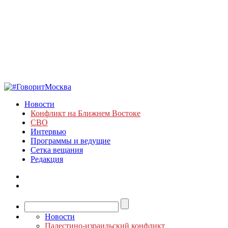
Новости
Конфликт на Ближнем Востоке
СВО
Интервью
Программы и ведущие
Сетка вещания
Редакция
Новости
Палестино-израильский конфликт