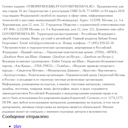
Сетевое издание «ГОВОРИТМОСКВА.РУ/GOVORITMOSKVA.RU». Предназначено для
лиц старше 16 лет. Свидетельство о регистрации СМИ Эл № 77-64961 от 04 марта 2016
года выдано Федеральной службой по надзору в сфере связи, информационных
технологий и массовых коммуникаций (Роскомнадзор). Адрес: 123298, Москва, ул. 3-я
Хорошевская, дом 12, пом. 22. Учредитель Общество с ограниченной ответственностью
«РУ ФМ» (123298 Москва, ул. 3-я Хорошевская, дом 12, пом. 22). Доменное имя сайта
GOVORITMOSKVA.RU. Территория распространения – Российская Федерация и
зарубежные страны. Языки: русский и английский. Главный редактор Бабаян Роман
Георгиевич. Email: info@govoritmoskva.ru. Номер телефона: +7 (495) 950-62-26
*Экстремистские и террористические организации, запрещенные в Российской
Федерации: «Правый сектор», «Украинская повстанческая армия» (УПА), «ИГИЛ»,
«Джабхат Фатх аш-Шам» (бывшая «Джабхат ан-Нусра», «Джебхат ан-Нусра»),
Коалиция исламских группировок «Хайят Тахрир аш-Шам», Национал-Большевистская
партия, «Аль-Каида», «УНА-УНСО», «Талибан», «Меджлис крымско-татарского
народа», «Свидетели Иеговы», «Мизантропик Дивижн», «Братство» Корчинского,
«Артподготовка», Религиозная организация «Управленческий центр Свидетелей Иеговы
в России» и входящие в ее структуру местные религиозные организации.
Информация, размещенная на портале, а именно: текстовые материалы, элементы
дизайна, логотипы, товарные знаки, фотографии, видео и аудио охраняются
законодательством Российской Федерации и международными нормами права и не
могут быть использованы без разрешения правообладателей. Согласно ст.ст. 1274,1275
ГК РФ, при любом использовании материалов, размещенных на портале, в том числе
цитировании, активная гиперссылка на материал является обязательной. Мнение
редакции может не совпадать с мнением отдельных авторов и колумнистов.
Сообщение отправлено
play