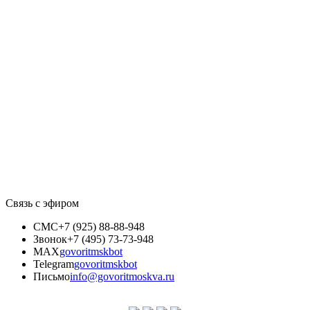
Связь с эфиром
СМС
+7 (925) 88-88-948
Звонок
+7 (495) 73-73-948
MAX
govoritmskbot
Telegram
govoritmskbot
Письмо
info@govoritmoskva.ru