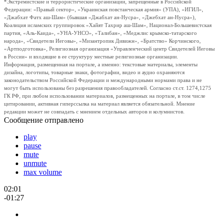
*Экстремистские и террористические организации, запрещенные в Российской
Федерации: «Правый сектор», «Украинская повстанческая армия» (УПА), «ИГИЛ»,
«Джабхат Фатх аш-Шам» (бывшая «Джабхат ан-Нусра», «Джебхат ан-Нусра»),
Коалиция исламских группировок «Хайят Тахрир аш-Шам», Национал-Большевистская
партия, «Аль-Каида», «УНА-УНСО», «Талибан», «Меджлис крымско-татарского
народа», «Свидетели Иеговы», «Мизантропик Дивижн», «Братство» Корчинского,
«Артподготовка», Религиозная организация «Управленческий центр Свидетелей Иеговы
в России» и входящие в ее структуру местные религиозные организации.
Информация, размещенная на портале, а именно: текстовые материалы, элементы
дизайна, логотипы, товарные знаки, фотографии, видео и аудио охраняются
законодательством Российской Федерации и международными нормами права и не
могут быть использованы без разрешения правообладателей. Согласно ст.ст. 1274,1275
ГК РФ, при любом использовании материалов, размещенных на портале, в том числе
цитировании, активная гиперссылка на материал является обязательной. Мнение
редакции может не совпадать с мнением отдельных авторов и колумнистов.
Сообщение отправлено
play
pause
mute
unmute
max volume
02:01
-01:27