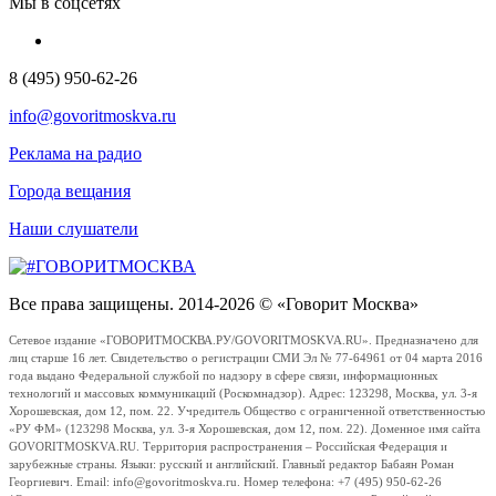
Мы в соцсетях
8 (495) 950-62-26
info@govoritmoskva.ru
Реклама на радио
Города вещания
Наши слушатели
Все права защищены. 2014-2026 © «Говорит Москва»
Сетевое издание «ГОВОРИТМОСКВА.РУ/GOVORITMOSKVA.RU». Предназначено для
лиц старше 16 лет. Свидетельство о регистрации СМИ Эл № 77-64961 от 04 марта 2016
года выдано Федеральной службой по надзору в сфере связи, информационных
технологий и массовых коммуникаций (Роскомнадзор). Адрес: 123298, Москва, ул. 3-я
Хорошевская, дом 12, пом. 22. Учредитель Общество с ограниченной ответственностью
«РУ ФМ» (123298 Москва, ул. 3-я Хорошевская, дом 12, пом. 22). Доменное имя сайта
GOVORITMOSKVA.RU. Территория распространения – Российская Федерация и
зарубежные страны. Языки: русский и английский. Главный редактор Бабаян Роман
Георгиевич. Email: info@govoritmoskva.ru. Номер телефона: +7 (495) 950-62-26