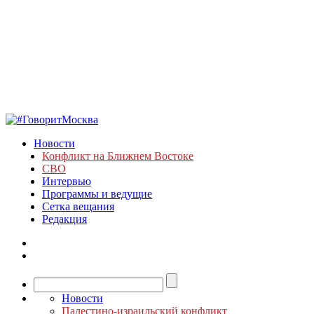
Новости
Конфликт на Ближнем Востоке
СВО
Интервью
Программы и ведущие
Сетка вещания
Редакция
Новости
Палестино-израильский конфликт