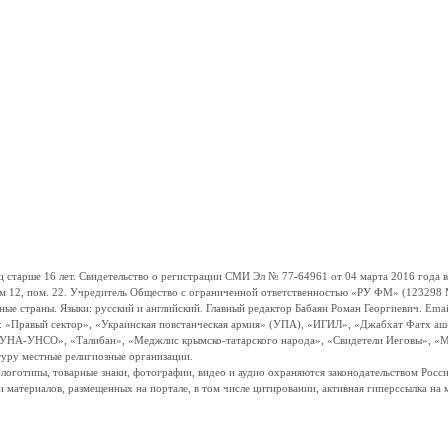
ше 16 лет. Свидетельство о регистрации СМИ Эл № 77-64961 от 04 марта 2016 года вы
ом 12, пом. 22. Учредитель Общество с ограниченной ответственностью «РУ ФМ» (123298 Мо
траны. Языки: русский и английский. Главный редактор Бабаян Роман Георгиевич. Email:
и: «Правый сектор», «Украинская повстанческая армия» (УПА), «ИГИЛ», «Джабхат Фатх а
«УНА-УНСО», «Талибан», «Меджлис крымско-татарского народа», «Свидетели Иеговы», «М
туру местные религиозные организации.
, логотипы, товарные знаки, фотографии, видео и аудио охраняются законодательством Ро
и материалов, размещенных на портале, в том числе цитировании, активная гиперссылка на 