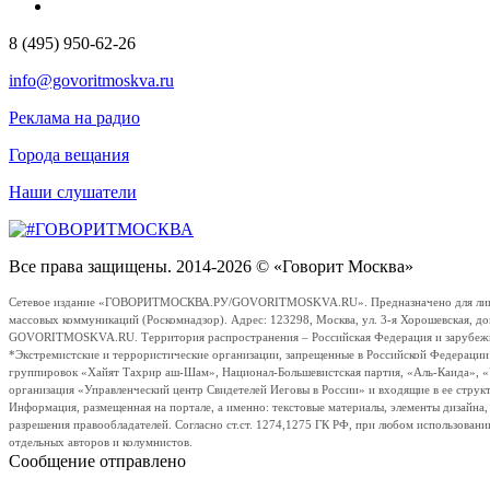
8 (495) 950-62-26
info@govoritmoskva.ru
Реклама на радио
Города вещания
Наши слушатели
Все права защищены. 2014-2026 © «Говорит Москва»
Сетевое издание «ГОВОРИТМОСКВА.РУ/GOVORITMOSKVA.RU». Предназначено для лиц стар
массовых коммуникаций (Роскомнадзор). Адрес: 123298, Москва, ул. 3-я Хорошевская, д
GOVORITMOSKVA.RU. Территория распространения – Российская Федерация и зарубежные с
*Экстремистские и террористические организации, запрещенные в Российской Федераци
группировок «Хайят Тахрир аш-Шам», Национал-Большевистская партия, «Аль-Каида», 
организация «Управленческий центр Свидетелей Иеговы в России» и входящие в ее струк
Информация, размещенная на портале, а именно: текстовые материалы, элементы дизайна
разрешения правообладателей. Согласно ст.ст. 1274,1275 ГК РФ, при любом использовани
отдельных авторов и колумнистов.
Сообщение отправлено