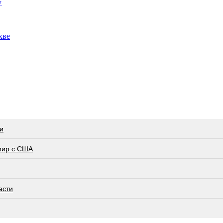
у
кве
и
мир с США
асти