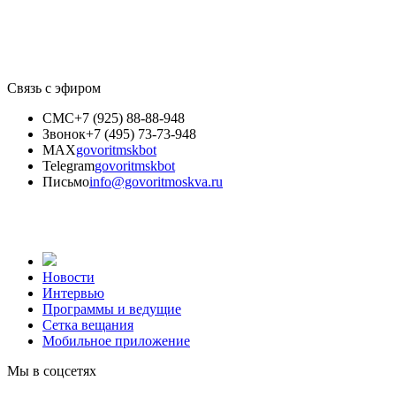
Связь с эфиром
СМС
+7 (925) 88-88-948
Звонок
+7 (495) 73-73-948
MAX
govoritmskbot
Telegram
govoritmskbot
Письмо
info@govoritmoskva.ru
Новости
Интервью
Программы и ведущие
Сетка вещания
Мобильное приложение
Мы в соцсетях