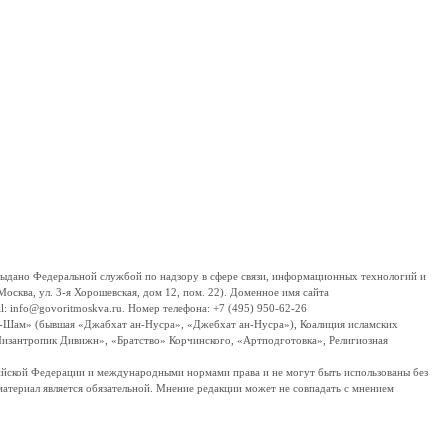
дано Федеральной службой по надзору в сфере связи, информационных технологий и
сква, ул. 3-я Хорошевская, дом 12, пом. 22). Доменное имя сайта
 info@govoritmoskva.ru. Номер телефона: +7 (495) 950-62-26
ш-Шам» (бывшая «Джабхат ан-Нусра», «Джебхат ан-Нусра»), Коалиция исламских
изантропик Дивижн», «Братство» Корчинского, «Артподготовка», Религиозная
ссийской Федерации и международными нормами права и не могут быть использованы без
материал является обязательной. Мнение редакции может не совпадать с мнением