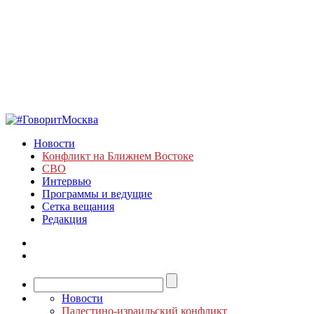
Новости
Конфликт на Ближнем Востоке
СВО
Интервью
Программы и ведущие
Сетка вещания
Редакция
Новости
Палестино-израильский конфликт