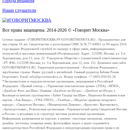
Города вещания
Наши слушатели
Все права защищены. 2014-2026 © «Говорит Москва»
Сетевое издание «ГОВОРИТМОСКВА.РУ/GOVORITMOSKVA.RU». Предназначено для
лиц старше 16 лет. Свидетельство о регистрации СМИ Эл № 77-64961 от 04 марта 2016
года выдано Федеральной службой по надзору в сфере связи, информационных
технологий и массовых коммуникаций (Роскомнадзор). Адрес: 123298, Москва, ул. 3-я
Хорошевская, дом 12, пом. 22. Учредитель Общество с ограниченной ответственностью
«РУ ФМ» (123298 Москва, ул. 3-я Хорошевская, дом 12, пом. 22). Доменное имя сайта
GOVORITMOSKVA.RU. Территория распространения – Российская Федерация и
зарубежные страны. Языки: русский и английский. Главный редактор Бабаян Роман
Георгиевич. Email: info@govoritmoskva.ru. Номер телефона: +7 (495) 950-62-26
*Экстремистские и террористические организации, запрещенные в Российской
Федерации: «Правый сектор», «Украинская повстанческая армия» (УПА), «ИГИЛ»,
«Джабхат Фатх аш-Шам» (бывшая «Джабхат ан-Нусра», «Джебхат ан-Нусра»),
Коалиция исламских группировок «Хайят Тахрир аш-Шам», Национал-Большевистская
партия, «Аль-Каида», «УНА-УНСО», «Талибан», «Меджлис крымско-татарского
народа», «Свидетели Иеговы», «Мизантропик Дивижн», «Братство» Корчинского,
«Артподготовка», Религиозная организация «Управленческий центр Свидетелей Иеговы
в России» и входящие в ее структуру местные религиозные организации.
Информация, размещенная на портале, а именно: текстовые материалы, элементы
дизайна, логотипы, товарные знаки, фотографии, видео и аудио охраняются
законодательством Российской Федерации и международными нормами права и не