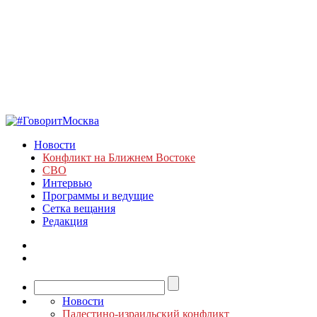
Новости
Конфликт на Ближнем Востоке
СВО
Интервью
Программы и ведущие
Сетка вещания
Редакция
Новости
Палестино-израильский конфликт