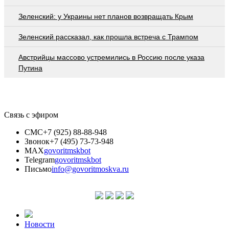
Зеленский: у Украины нет планов возвращать Крым
Зеленский рассказал, как прошла встреча с Трампом
Австрийцы массово устремились в Россию после указа
Путина
Связь с эфиром
СМС
+7 (925) 88-88-948
Звонок
+7 (495) 73-73-948
MAX
govoritmskbot
Telegram
govoritmskbot
Письмо
info@govoritmoskva.ru
Новости