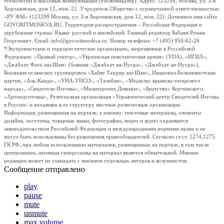
технологий и массовых коммуникаций (Роскомнадзор). Адрес: 123298, Москва, ул. 3-я
Хорошевская, дом 12, пом. 22. Учредитель Общество с ограниченной ответственностью
«РУ ФМ» (123298 Москва, ул. 3-я Хорошевская, дом 12, пом. 22). Доменное имя сайта
GOVORITMOSKVA.RU. Территория распространения – Российская Федерация и
зарубежные страны. Языки: русский и английский. Главный редактор Бабаян Роман
Георгиевич. Email: info@govoritmoskva.ru. Номер телефона: +7 (495) 950-62-26
*Экстремистские и террористические организации, запрещенные в Российской
Федерации: «Правый сектор», «Украинская повстанческая армия» (УПА), «ИГИЛ»,
«Джабхат Фатх аш-Шам» (бывшая «Джабхат ан-Нусра», «Джебхат ан-Нусра»),
Коалиция исламских группировок «Хайят Тахрир аш-Шам», Национал-Большевистская
партия, «Аль-Каида», «УНА-УНСО», «Талибан», «Меджлис крымско-татарского
народа», «Свидетели Иеговы», «Мизантропик Дивижн», «Братство» Корчинского,
«Артподготовка», Религиозная организация «Управленческий центр Свидетелей Иеговы
в России» и входящие в ее структуру местные религиозные организации.
Информация, размещенная на портале, а именно: текстовые материалы, элементы
дизайна, логотипы, товарные знаки, фотографии, видео и аудио охраняются
законодательством Российской Федерации и международными нормами права и не
могут быть использованы без разрешения правообладателей. Согласно ст.ст. 1274,1275
ГК РФ, при любом использовании материалов, размещенных на портале, в том числе
цитировании, активная гиперссылка на материал является обязательной. Мнение
редакции может не совпадать с мнением отдельных авторов и колумнистов.
Сообщение отправлено
play
pause
mute
unmute
max volume