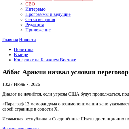
СВО
Интервью
Программы и ведущие
Сетка вещания
Редакция
Приложение
Главная
Новости
Политика
В мире
Конфликт на Ближнем Востоке
Аббас Аракчи назвал условия перегово
13:27
Июль 7, 2026
Диалог не начнётся, если угрозы США будут продолжаться, по
«Параграф 13 меморандума о взаимопонимании ясно указывает:
своей странице в соцсети Х.
Исламская республика и Соединённые Штаты дистанционно по
Версия для печати