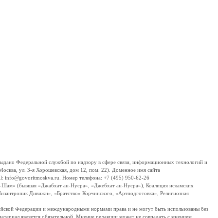
дано Федеральной службой по надзору в сфере связи, информационных технологий и
сква, ул. 3-я Хорошевская, дом 12, пом. 22). Доменное имя сайта
 info@govoritmoskva.ru. Номер телефона: +7 (495) 950-62-26
ш-Шам» (бывшая «Джабхат ан-Нусра», «Джебхат ан-Нусра»), Коалиция исламских
изантропик Дивижн», «Братство» Корчинского, «Артподготовка», Религиозная
ссийской Федерации и международными нормами права и не могут быть использованы без
материал является обязательной. Мнение редакции может не совпадать с мнением