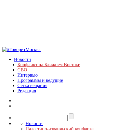
Новости
Конфликт на Ближнем Востоке
СВО
Интервью
Программы и ведущие
Сетка вещания
Редакция
Новости
Палестино-израильский конфликт