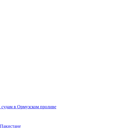
 судам в Ормузском проливе
 Пакистане