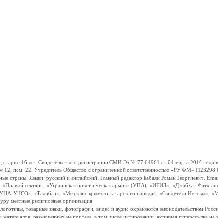
ше 16 лет. Свидетельство о регистрации СМИ Эл № 77-64961 от 04 марта 2016 года вы
ом 12, пом. 22. Учредитель Общество с ограниченной ответственностью «РУ ФМ» (123298 Мо
траны. Языки: русский и английский. Главный редактор Бабаян Роман Георгиевич. Email:
и: «Правый сектор», «Украинская повстанческая армия» (УПА), «ИГИЛ», «Джабхат Фатх а
«УНА-УНСО», «Талибан», «Меджлис крымско-татарского народа», «Свидетели Иеговы», «М
туру местные религиозные организации.
, логотипы, товарные знаки, фотографии, видео и аудио охраняются законодательством Ро
и материалов, размещенных на портале, в том числе цитировании, активная гиперссылка на 