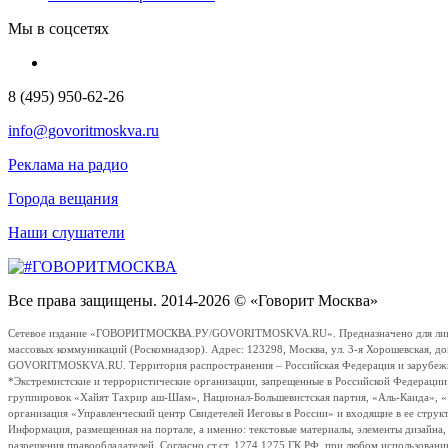
Мы в соцсетях
8 (495) 950-62-26
info@govoritmoskva.ru
Реклама на радио
Города вещания
Наши слушатели
Все права защищены. 2014-2026 © «Говорит Москва»
Сетевое издание «ГОВОРИТМОСКВА.РУ/GOVORITMOSKVA.RU». Предназначено для лиц стар
массовых коммуникаций (Роскомнадзор). Адрес: 123298, Москва, ул. 3-я Хорошевская, д
GOVORITMOSKVA.RU. Территория распространения – Российская Федерация и зарубежные с
*Экстремистские и террористические организации, запрещенные в Российской Федераци
группировок «Хайят Тахрир аш-Шам», Национал-Большевистская партия, «Аль-Каида», 
организация «Управленческий центр Свидетелей Иеговы в России» и входящие в ее струк
Информация, размещенная на портале, а именно: текстовые материалы, элементы дизайна
разрешения правообладателей. Согласно ст.ст. 1274,1275 ГК РФ, при любом использовани