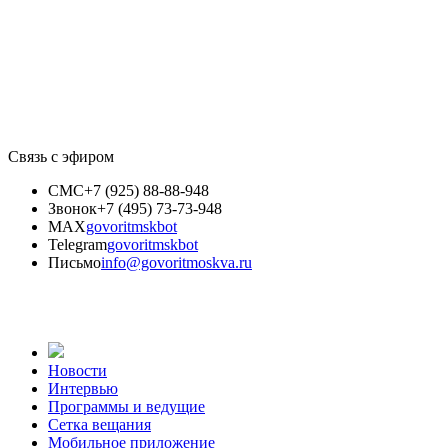
Связь с эфиром
СМС
+7 (925) 88-88-948
Звонок
+7 (495) 73-73-948
MAX
govoritmskbot
Telegram
govoritmskbot
Письмо
info@govoritmoskva.ru
Новости
Интервью
Программы и ведущие
Сетка вещания
Мобильное приложение