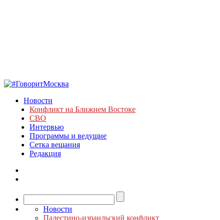
Новости
Конфликт на Ближнем Востоке
СВО
Интервью
Программы и ведущие
Сетка вещания
Редакция
Новости
Палестино-израильский конфликт