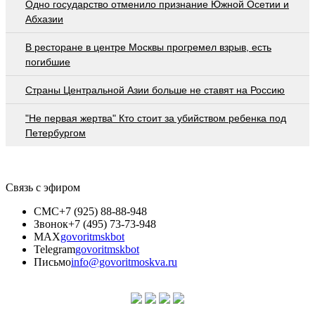
Одно государство отменило признание Южной Осетии и
Абхазии
В ресторане в центре Москвы прогремел взрыв, есть
погибшие
Страны Центральной Азии больше не ставят на Россию
"Не первая жертва" Кто стоит за убийством ребенка под
Петербургом
Связь с эфиром
СМС
+7 (925) 88-88-948
Звонок
+7 (495) 73-73-948
MAX
govoritmskbot
Telegram
govoritmskbot
Письмо
info@govoritmoskva.ru