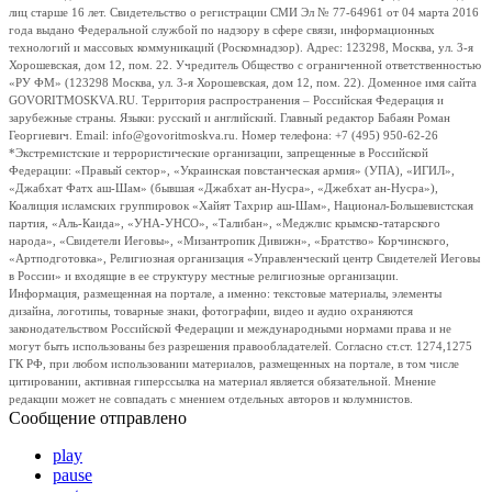
лиц старше 16 лет. Свидетельство о регистрации СМИ Эл № 77-64961 от 04 марта 2016
года выдано Федеральной службой по надзору в сфере связи, информационных
технологий и массовых коммуникаций (Роскомнадзор). Адрес: 123298, Москва, ул. 3-я
Хорошевская, дом 12, пом. 22. Учредитель Общество с ограниченной ответственностью
«РУ ФМ» (123298 Москва, ул. 3-я Хорошевская, дом 12, пом. 22). Доменное имя сайта
GOVORITMOSKVA.RU. Территория распространения – Российская Федерация и
зарубежные страны. Языки: русский и английский. Главный редактор Бабаян Роман
Георгиевич. Email: info@govoritmoskva.ru. Номер телефона: +7 (495) 950-62-26
*Экстремистские и террористические организации, запрещенные в Российской
Федерации: «Правый сектор», «Украинская повстанческая армия» (УПА), «ИГИЛ»,
«Джабхат Фатх аш-Шам» (бывшая «Джабхат ан-Нусра», «Джебхат ан-Нусра»),
Коалиция исламских группировок «Хайят Тахрир аш-Шам», Национал-Большевистская
партия, «Аль-Каида», «УНА-УНСО», «Талибан», «Меджлис крымско-татарского
народа», «Свидетели Иеговы», «Мизантропик Дивижн», «Братство» Корчинского,
«Артподготовка», Религиозная организация «Управленческий центр Свидетелей Иеговы
в России» и входящие в ее структуру местные религиозные организации.
Информация, размещенная на портале, а именно: текстовые материалы, элементы
дизайна, логотипы, товарные знаки, фотографии, видео и аудио охраняются
законодательством Российской Федерации и международными нормами права и не
могут быть использованы без разрешения правообладателей. Согласно ст.ст. 1274,1275
ГК РФ, при любом использовании материалов, размещенных на портале, в том числе
цитировании, активная гиперссылка на материал является обязательной. Мнение
редакции может не совпадать с мнением отдельных авторов и колумнистов.
Сообщение отправлено
play
pause