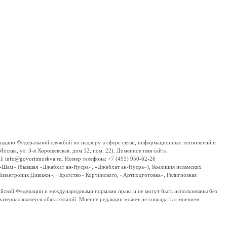
дано Федеральной службой по надзору в сфере связи, информационных технологий и
сква, ул. 3-я Хорошевская, дом 12, пом. 22). Доменное имя сайта
 info@govoritmoskva.ru. Номер телефона: +7 (495) 950-62-26
ш-Шам» (бывшая «Джабхат ан-Нусра», «Джебхат ан-Нусра»), Коалиция исламских
изантропик Дивижн», «Братство» Корчинского, «Артподготовка», Религиозная
ссийской Федерации и международными нормами права и не могут быть использованы без
материал является обязательной. Мнение редакции может не совпадать с мнением