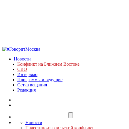
Новости
Конфликт на Ближнем Востоке
СВО
Интервью
Программы и ведущие
Сетка вещания
Редакция
Новости
Палестино-израильский конфликт