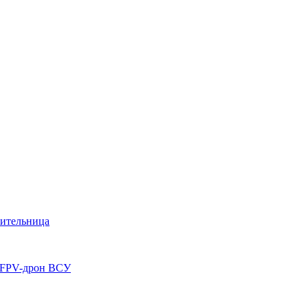
жительница
л FPV-дрон ВСУ