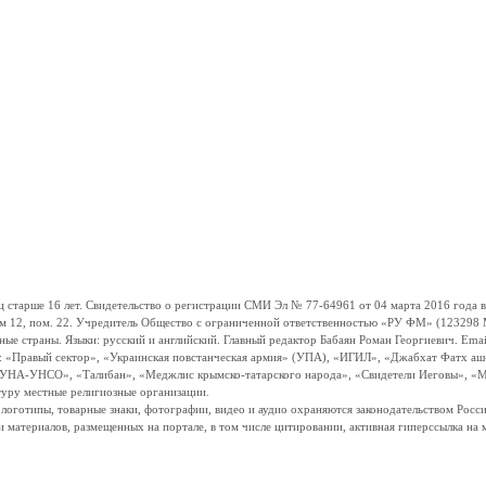
ше 16 лет. Свидетельство о регистрации СМИ Эл № 77-64961 от 04 марта 2016 года вы
ом 12, пом. 22. Учредитель Общество с ограниченной ответственностью «РУ ФМ» (123298 Мо
траны. Языки: русский и английский. Главный редактор Бабаян Роман Георгиевич. Email:
и: «Правый сектор», «Украинская повстанческая армия» (УПА), «ИГИЛ», «Джабхат Фатх а
«УНА-УНСО», «Талибан», «Меджлис крымско-татарского народа», «Свидетели Иеговы», «М
туру местные религиозные организации.
, логотипы, товарные знаки, фотографии, видео и аудио охраняются законодательством Ро
и материалов, размещенных на портале, в том числе цитировании, активная гиперссылка на 