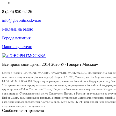
8 (495) 950-62-26
info@govoritmoskva.ru
Реклама на радио
Города вещания
Наши слушатели
Все права защищены. 2014-2026 © «Говорит Москва»
Сетевое издание «ГОВОРИТМОСКВА.РУ/GOVORITMOSKVA.RU». Предназначено для лиц стар
массовых коммуникаций (Роскомнадзор). Адрес: 123298, Москва, ул. 3-я Хорошевская, д
GOVORITMOSKVA.RU. Территория распространения – Российская Федерация и зарубежные с
*Экстремистские и террористические организации, запрещенные в Российской Федераци
группировок «Хайят Тахрир аш-Шам», Национал-Большевистская партия, «Аль-Каида», 
организация «Управленческий центр Свидетелей Иеговы в России» и входящие в ее струк
Информация, размещенная на портале, а именно: текстовые материалы, элементы дизайна
разрешения правообладателей. Согласно ст.ст. 1274,1275 ГК РФ, при любом использовани
отдельных авторов и колумнистов.
Сообщение отправлено