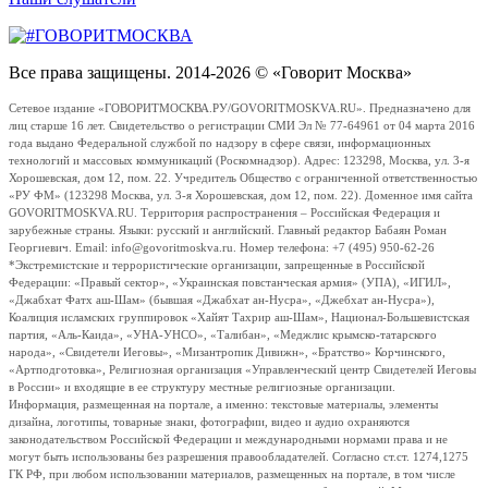
Все права защищены. 2014-2026 © «Говорит Москва»
Сетевое издание «ГОВОРИТМОСКВА.РУ/GOVORITMOSKVA.RU». Предназначено для
лиц старше 16 лет. Свидетельство о регистрации СМИ Эл № 77-64961 от 04 марта 2016
года выдано Федеральной службой по надзору в сфере связи, информационных
технологий и массовых коммуникаций (Роскомнадзор). Адрес: 123298, Москва, ул. 3-я
Хорошевская, дом 12, пом. 22. Учредитель Общество с ограниченной ответственностью
«РУ ФМ» (123298 Москва, ул. 3-я Хорошевская, дом 12, пом. 22). Доменное имя сайта
GOVORITMOSKVA.RU. Территория распространения – Российская Федерация и
зарубежные страны. Языки: русский и английский. Главный редактор Бабаян Роман
Георгиевич. Email: info@govoritmoskva.ru. Номер телефона: +7 (495) 950-62-26
*Экстремистские и террористические организации, запрещенные в Российской
Федерации: «Правый сектор», «Украинская повстанческая армия» (УПА), «ИГИЛ»,
«Джабхат Фатх аш-Шам» (бывшая «Джабхат ан-Нусра», «Джебхат ан-Нусра»),
Коалиция исламских группировок «Хайят Тахрир аш-Шам», Национал-Большевистская
партия, «Аль-Каида», «УНА-УНСО», «Талибан», «Меджлис крымско-татарского
народа», «Свидетели Иеговы», «Мизантропик Дивижн», «Братство» Корчинского,
«Артподготовка», Религиозная организация «Управленческий центр Свидетелей Иеговы
в России» и входящие в ее структуру местные религиозные организации.
Информация, размещенная на портале, а именно: текстовые материалы, элементы
дизайна, логотипы, товарные знаки, фотографии, видео и аудио охраняются
законодательством Российской Федерации и международными нормами права и не
могут быть использованы без разрешения правообладателей. Согласно ст.ст. 1274,1275
ГК РФ, при любом использовании материалов, размещенных на портале, в том числе