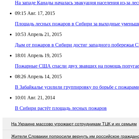
На западе Канады началась эвакуация населения из-за л
09:15
Авг. 17, 2015
Площадь лесных пожаров в Сибири за выходные уменьши
10:53
Апрель 21, 2015
Дым от пожаров в Сибири достиг западного побережья
18:01
Апрель 19, 2015
Пожарные США спасли двух звавших на помощь попуга
08:26
Апрель 14, 2015
В Забайкалье усилили группировку по борьбе с пожарам
10:01
Авг. 21, 2014
В Сибири растёт площадь лесных пожаров
На Украине массово угрожают сотрудникам ТЦК и их семьям
Жители Словакии попросили вернуть им российское граждан