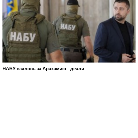
НАБУ взялось за Арахамию - деали