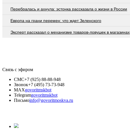
Перебралась и ахнула: эстонка рассказала о жизни в России
Европа на грани перемен: что ждет Зеленского
Эксперт рассказал о механизме товаров-ловушек в магазинах
Связь с эфиром
СМС
+7 (925) 88-88-948
Звонок
+7 (495) 73-73-948
MAX
govoritmskbot
Telegram
govoritmskbot
Письмо
info@govoritmoskva.ru