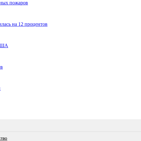
есных пожаров
лась на 12 процентов
 США
ев
и
ство