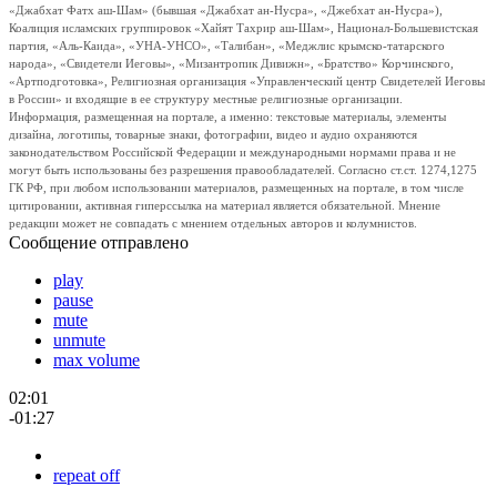
«Джабхат Фатх аш-Шам» (бывшая «Джабхат ан-Нусра», «Джебхат ан-Нусра»),
Коалиция исламских группировок «Хайят Тахрир аш-Шам», Национал-Большевистская
партия, «Аль-Каида», «УНА-УНСО», «Талибан», «Меджлис крымско-татарского
народа», «Свидетели Иеговы», «Мизантропик Дивижн», «Братство» Корчинского,
«Артподготовка», Религиозная организация «Управленческий центр Свидетелей Иеговы
в России» и входящие в ее структуру местные религиозные организации.
Информация, размещенная на портале, а именно: текстовые материалы, элементы
дизайна, логотипы, товарные знаки, фотографии, видео и аудио охраняются
законодательством Российской Федерации и международными нормами права и не
могут быть использованы без разрешения правообладателей. Согласно ст.ст. 1274,1275
ГК РФ, при любом использовании материалов, размещенных на портале, в том числе
цитировании, активная гиперссылка на материал является обязательной. Мнение
редакции может не совпадать с мнением отдельных авторов и колумнистов.
Сообщение отправлено
play
pause
mute
unmute
max volume
02:01
-01:27
repeat off