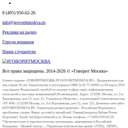
8 (495) 950-62-26
info@govoritmoskva.ru
Реклама на радио
Города вещания
Наши слушатели
Все права защищены. 2014-2026 © «Говорит Москва»
Сетевое издание «ГОВОРИТМОСКВА.РУ/GOVORITMOSKVA.RU». Предназначено для
лиц старше 16 лет. Свидетельство о регистрации СМИ Эл № 77-64961 от 04 марта 2016
года выдано Федеральной службой по надзору в сфере связи, информационных
технологий и массовых коммуникаций (Роскомнадзор). Адрес: 123298, Москва, ул. 3-я
Хорошевская, дом 12, пом. 22. Учредитель Общество с ограниченной ответственностью
«РУ ФМ» (123298 Москва, ул. 3-я Хорошевская, дом 12, пом. 22). Доменное имя сайта
GOVORITMOSKVA.RU. Территория распространения – Российская Федерация и
зарубежные страны. Языки: русский и английский. Главный редактор Бабаян Роман
Георгиевич. Email: info@govoritmoskva.ru. Номер телефона: +7 (495) 950-62-26
*Экстремистские и террористические организации, запрещенные в Российской
Федерации: «Правый сектор», «Украинская повстанческая армия» (УПА), «ИГИЛ»,