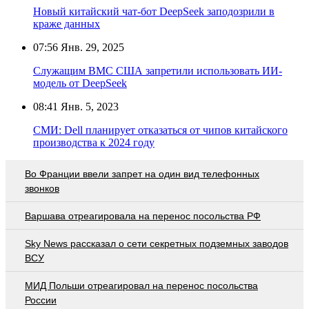
Новый китайский чат-бот DeepSeek заподозрили в
краже данных
07:56
Янв. 29, 2025
Служащим ВМС США запретили использовать ИИ-
модель от DeepSeek
08:41
Янв. 5, 2023
СМИ: Dell планирует отказаться от чипов китайского
производства к 2024 году
Во Франции ввели запрет на один вид телефонных
звонков
Варшава отреагировала на перенос посольства РФ
Sky News рассказал о сети секретных подземных заводов
ВСУ
МИД Польши отреагировал на перенос посольства
России