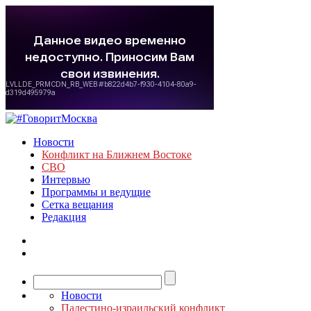
Новости
Конфликт на Ближнем Востоке
СВО
Интервью
Программы и ведущие
Сетка вещания
Редакция
Новости
Палестино-израильский конфликт