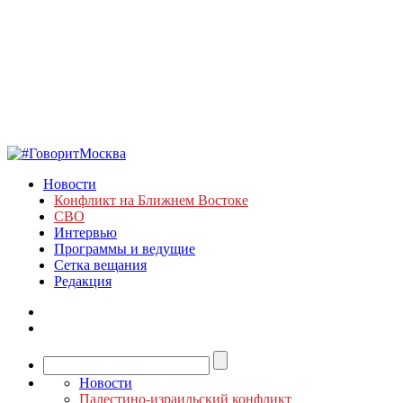
Новости
Конфликт на Ближнем Востоке
СВО
Интервью
Программы и ведущие
Сетка вещания
Редакция
Новости
Палестино-израильский конфликт