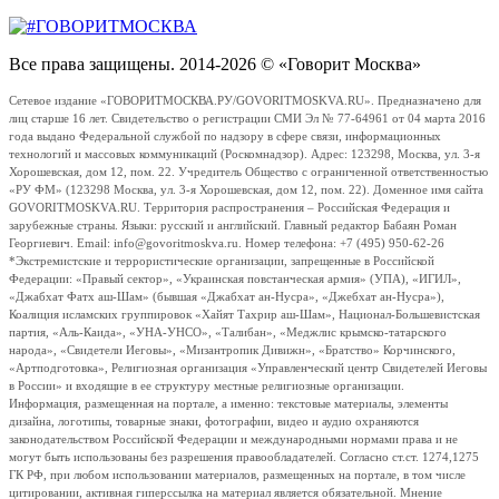
Все права защищены. 2014-2026 © «Говорит Москва»
Сетевое издание «ГОВОРИТМОСКВА.РУ/GOVORITMOSKVA.RU». Предназначено для
лиц старше 16 лет. Свидетельство о регистрации СМИ Эл № 77-64961 от 04 марта 2016
года выдано Федеральной службой по надзору в сфере связи, информационных
технологий и массовых коммуникаций (Роскомнадзор). Адрес: 123298, Москва, ул. 3-я
Хорошевская, дом 12, пом. 22. Учредитель Общество с ограниченной ответственностью
«РУ ФМ» (123298 Москва, ул. 3-я Хорошевская, дом 12, пом. 22). Доменное имя сайта
GOVORITMOSKVA.RU. Территория распространения – Российская Федерация и
зарубежные страны. Языки: русский и английский. Главный редактор Бабаян Роман
Георгиевич. Email: info@govoritmoskva.ru. Номер телефона: +7 (495) 950-62-26
*Экстремистские и террористические организации, запрещенные в Российской
Федерации: «Правый сектор», «Украинская повстанческая армия» (УПА), «ИГИЛ»,
«Джабхат Фатх аш-Шам» (бывшая «Джабхат ан-Нусра», «Джебхат ан-Нусра»),
Коалиция исламских группировок «Хайят Тахрир аш-Шам», Национал-Большевистская
партия, «Аль-Каида», «УНА-УНСО», «Талибан», «Меджлис крымско-татарского
народа», «Свидетели Иеговы», «Мизантропик Дивижн», «Братство» Корчинского,
«Артподготовка», Религиозная организация «Управленческий центр Свидетелей Иеговы
в России» и входящие в ее структуру местные религиозные организации.
Информация, размещенная на портале, а именно: текстовые материалы, элементы
дизайна, логотипы, товарные знаки, фотографии, видео и аудио охраняются
законодательством Российской Федерации и международными нормами права и не
могут быть использованы без разрешения правообладателей. Согласно ст.ст. 1274,1275
ГК РФ, при любом использовании материалов, размещенных на портале, в том числе
цитировании, активная гиперссылка на материал является обязательной. Мнение