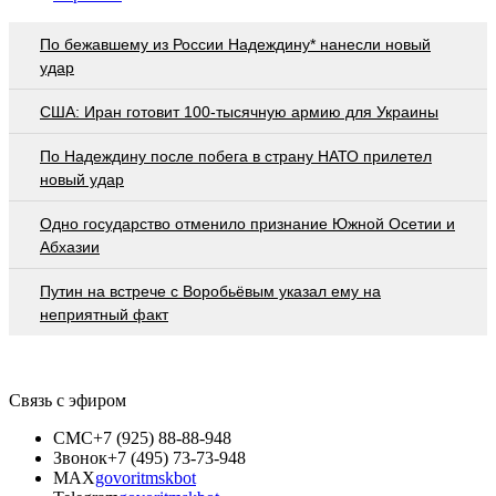
По бежавшему из России Надеждину* нанесли новый
удар
США: Иран готовит 100-тысячную армию для Украины
По Надеждину после побега в страну НАТО прилетел
новый удар
Одно государство отменило признание Южной Осетии и
Абхазии
Путин на встрече с Воробьёвым указал ему на
неприятный факт
Связь с эфиром
СМС
+7 (925) 88-88-948
Звонок
+7 (495) 73-73-948
MAX
govoritmskbot