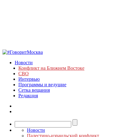
Новости
Конфликт на Ближнем Востоке
СВО
Интервью
Программы и ведущие
Сетка вещания
Редакция
Новости
Палестино-израильский конфликт