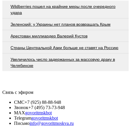
Wildberries пошел на крайние меры после очередного
удара
Зеленский: у Украины нет планов возвращать Крым
Арестован миллиардер Валерий Кустов
Страны Центральной Азии больше не ставят на Россию
Увеличилось число задержанных за массовую драку в
Челябинске
Связь с эфиром
СМС
+7 (925) 88-88-948
Звонок
+7 (495) 73-73-948
MAX
govoritmskbot
Telegram
govoritmskbot
Письмо
info@govoritmoskva.ru