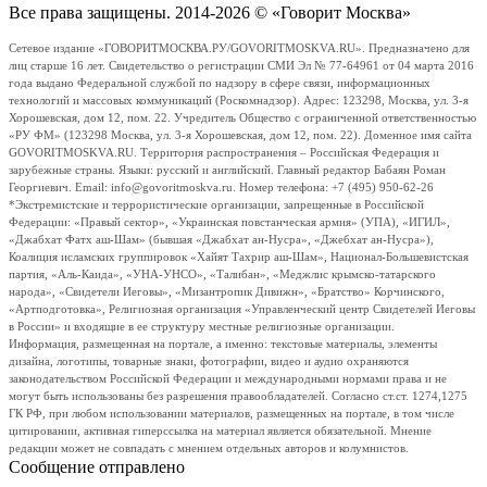
Все права защищены. 2014-2026 © «Говорит Москва»
Сетевое издание «ГОВОРИТМОСКВА.РУ/GOVORITMOSKVA.RU». Предназначено для
лиц старше 16 лет. Свидетельство о регистрации СМИ Эл № 77-64961 от 04 марта 2016
года выдано Федеральной службой по надзору в сфере связи, информационных
технологий и массовых коммуникаций (Роскомнадзор). Адрес: 123298, Москва, ул. 3-я
Хорошевская, дом 12, пом. 22. Учредитель Общество с ограниченной ответственностью
«РУ ФМ» (123298 Москва, ул. 3-я Хорошевская, дом 12, пом. 22). Доменное имя сайта
GOVORITMOSKVA.RU. Территория распространения – Российская Федерация и
зарубежные страны. Языки: русский и английский. Главный редактор Бабаян Роман
Георгиевич. Email: info@govoritmoskva.ru. Номер телефона: +7 (495) 950-62-26
*Экстремистские и террористические организации, запрещенные в Российской
Федерации: «Правый сектор», «Украинская повстанческая армия» (УПА), «ИГИЛ»,
«Джабхат Фатх аш-Шам» (бывшая «Джабхат ан-Нусра», «Джебхат ан-Нусра»),
Коалиция исламских группировок «Хайят Тахрир аш-Шам», Национал-Большевистская
партия, «Аль-Каида», «УНА-УНСО», «Талибан», «Меджлис крымско-татарского
народа», «Свидетели Иеговы», «Мизантропик Дивижн», «Братство» Корчинского,
«Артподготовка», Религиозная организация «Управленческий центр Свидетелей Иеговы
в России» и входящие в ее структуру местные религиозные организации.
Информация, размещенная на портале, а именно: текстовые материалы, элементы
дизайна, логотипы, товарные знаки, фотографии, видео и аудио охраняются
законодательством Российской Федерации и международными нормами права и не
могут быть использованы без разрешения правообладателей. Согласно ст.ст. 1274,1275
ГК РФ, при любом использовании материалов, размещенных на портале, в том числе
цитировании, активная гиперссылка на материал является обязательной. Мнение
редакции может не совпадать с мнением отдельных авторов и колумнистов.
Сообщение отправлено