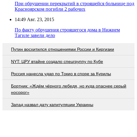
При обрушении перекрытий в строящейся больнице под
Красноярском погибли 2 рабочих
14:49
Авг. 23, 2015
По факту обрушения строящегося дома в Нижнем
Тагиле завели дело
Путин восхитился отношениями России и Киргизии
NYT: ЦРУ втайне создало спецгруппу по Кубе
Россия нанесла удар по Токио в споре за Курилы
Бортник: «Ждём чёрного лебедя, но куда опаснее серый
носорог»
Запад назвал дату капитуляции Украины