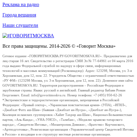
Реклама на радио
Города вещания
Наши слушатели
Все права защищены. 2014-2026 © «Говорит Москва»
Сетевое издание «ГОВОРИТМОСКВА.РУ/GOVORITMOSKVA.RU». Предназначено для
лиц старше 16 лет. Свидетельство о регистрации СМИ Эл № 77-64961 от 04 марта 2016
года выдано Федеральной службой по надзору в сфере связи, информационных
технологий и массовых коммуникаций (Роскомнадзор). Адрес: 123298, Москва, ул. 3-я
Хорошевская, дом 12, пом. 22. Учредитель Общество с ограниченной ответственностью
«РУ ФМ» (123298 Москва, ул. 3-я Хорошевская, дом 12, пом. 22). Доменное имя сайта
GOVORITMOSKVA.RU. Территория распространения – Российская Федерация и
зарубежные страны. Языки: русский и английский. Главный редактор Бабаян Роман
Георгиевич. Email: info@govoritmoskva.ru. Номер телефона: +7 (495) 950-62-26
*Экстремистские и террористические организации, запрещенные в Российской
Федерации: «Правый сектор», «Украинская повстанческая армия» (УПА), «ИГИЛ»,
«Джабхат Фатх аш-Шам» (бывшая «Джабхат ан-Нусра», «Джебхат ан-Нусра»),
Коалиция исламских группировок «Хайят Тахрир аш-Шам», Национал-Большевистская
партия, «Аль-Каида», «УНА-УНСО», «Талибан», «Меджлис крымско-татарского
народа», «Свидетели Иеговы», «Мизантропик Дивижн», «Братство» Корчинского,
«Артподготовка», Религиозная организация «Управленческий центр Свидетелей Иеговы
в России» и входящие в ее структуру местные религиозные организации.