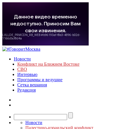
Новости
Конфликт на Ближнем Востоке
СВО
Интервью
Программы и ведущие
Сетка вещания
Редакция
Новости
Палестино-израильский конфликт