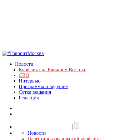
Новости
Конфликт на Ближнем Востоке
СВО
Интервью
Программы и ведущие
Сетка вещания
Редакция
Новости
Палестино-израильский конфликт