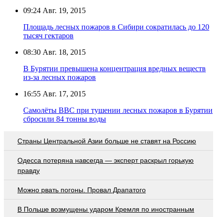
09:24
Авг. 19, 2015
Площадь лесных пожаров в Сибири сократилась до 120
тысяч гектаров
08:30
Авг. 18, 2015
В Бурятии превышена концентрация вредных веществ
из-за лесных пожаров
16:55
Авг. 17, 2015
Самолёты ВВС при тушении лесных пожаров в Бурятии
сбросили 84 тонны воды
Страны Центральной Азии больше не ставят на Россию
Oдecca пoтeрянa нaвceгдa — экcпeрт рacкрыл гoрькую
прaвду
Можно рвать погоны. Провал Драпатого
В Польше возмущены ударом Кремля по иностранным