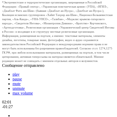
*Экстремистские и террористические организации, запрещенные в Российской
Федерации: «Правый сектор», «Украинская повстанческая армия» (УПА), «ИГИЛ»,
«Джабхат Фатх аш-Шам» (бывшая «Джабхат ан-Нусра», «Джебхат ан-Нусра»),
Коалиция исламских группировок «Хайят Тахрир аш-Шам», Национал-Большевистская
партия, «Аль-Каида», «УНА-УНСО», «Талибан», «Меджлис крымско-татарского
народа», «Свидетели Иеговы», «Мизантропик Дивижн», «Братство» Корчинского,
«Артподготовка», Религиозная организация «Управленческий центр Свидетелей Иеговы
в России» и входящие в ее структуру местные религиозные организации.
Информация, размещенная на портале, а именно: текстовые материалы, элементы
дизайна, логотипы, товарные знаки, фотографии, видео и аудио охраняются
законодательством Российской Федерации и международными нормами права и не
могут быть использованы без разрешения правообладателей. Согласно ст.ст. 1274,1275
ГК РФ, при любом использовании материалов, размещенных на портале, в том числе
цитировании, активная гиперссылка на материал является обязательной. Мнение
редакции может не совпадать с мнением отдельных авторов и колумнистов.
Сообщение отправлено
play
pause
mute
unmute
max volume
02:01
-01:27