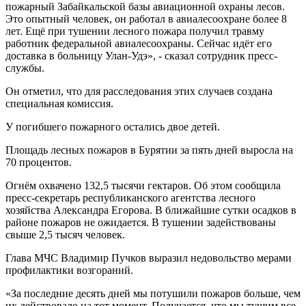
пожарный Забайкальской базы авиационной охраны лесов.
Это опытный человек, он работал в авиалесоохране более 8
лет. Ещё при тушении лесного пожара получил травму
работник федеральной авиалесоохраны. Сейчас идёт его
доставка в больницу Улан-Удэ», - сказал сотрудник пресс-
службы.
Он отметил, что для расследования этих случаев создана
специальная комиссия.
У погибшего пожарного остались двое детей.
Площадь лесных пожаров в Бурятии за пять дней выросла на
70 процентов.
Огнём охвачено 132,5 тысячи гектаров. Об этом сообщила
пресс-секретарь республиканского агентства лесного
хозяйства Александра Егорова. В ближайшие сутки осадков в
районе пожаров не ожидается. В тушении задействованы
свыше 2,5 тысяч человек.
Глава МЧС Владимир Пучков выразил недовольство мерами
профилактики возгораний.
«За последние десять дней мы потушили пожаров больше, чем
их действовало на тот момент. Получается, что мы тушим все