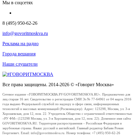
Мы в соцсетях
8 (495) 950-62-26
info@govoritmoskva.ru
Реклама на радио
Города вещания
Наши слушатели
Все права защищены. 2014-2026 © «Говорит Москва»
Сетевое издание «ГОВОРИТМОСКВА.РУ/GOVORITMOSKVA.RU». Предназначено для
лиц старше 16 лет. Свидетельство о регистрации СМИ Эл № 77-64961 от 04 марта 2016
года выдано Федеральной службой по надзору в сфере связи, информационных
технологий и массовых коммуникаций (Роскомнадзор). Адрес: 123298, Москва, ул. 3-я
Хорошевская, дом 12, пом. 22. Учредитель Общество с ограниченной ответственностью
«РУ ФМ» (123298 Москва, ул. 3-я Хорошевская, дом 12, пом. 22). Доменное имя сайта
GOVORITMOSKVA.RU. Территория распространения – Российская Федерация и
зарубежные страны. Языки: русский и английский. Главный редактор Бабаян Роман
Георгиевич. Email: info@govoritmoskva.ru. Номер телефона: +7 (495) 950-62-26