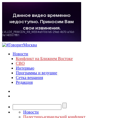
Новости
Конфликт на Ближнем Востоке
СВО
Интервью
Программы и ведущие
Сетка вещания
Редакция
Новости
Палестино-израильский конфликт