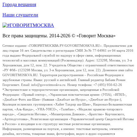
Города вещания
Наши слушатели
Все права защищены. 2014-2026 © «Говорит Москва»
Сетевое издание «ГОВОРИТМОСКВА.РУ/GOVORITMOSKVA.RU». Предназначено для
лиц старше 16 лет. Свидетельство о регистрации СМИ Эл № 77-64961 от 04 марта 2016
года выдано Федеральной службой по надзору в сфере связи, информационных
технологий и массовых коммуникаций (Роскомнадзор). Адрес: 123298, Москва, ул. 3-я
Хорошевская, дом 12, пом. 22. Учредитель Общество с ограниченной ответственностью
«РУ ФМ» (123298 Москва, ул. 3-я Хорошевская, дом 12, пом. 22). Доменное имя сайта
GOVORITMOSKVA.RU. Территория распространения – Российская Федерация и
зарубежные страны. Языки: русский и английский. Главный редактор Бабаян Роман
Георгиевич. Email: info@govoritmoskva.ru. Номер телефона: +7 (495) 950-62-26
*Экстремистские и террористические организации, запрещенные в Российской
Федерации: «Правый сектор», «Украинская повстанческая армия» (УПА), «ИГИЛ»,
«Джабхат Фатх аш-Шам» (бывшая «Джабхат ан-Нусра», «Джебхат ан-Нусра»),
Коалиция исламских группировок «Хайят Тахрир аш-Шам», Национал-Большевистская
партия, «Аль-Каида», «УНА-УНСО», «Талибан», «Меджлис крымско-татарского
народа», «Свидетели Иеговы», «Мизантропик Дивижн», «Братство» Корчинского,
«Артподготовка», Религиозная организация «Управленческий центр Свидетелей Иеговы
в России» и входящие в ее структуру местные религиозные организации.
Информация, размещенная на портале, а именно: текстовые материалы, элементы
дизайна, логотипы, товарные знаки, фотографии, видео и аудио охраняются