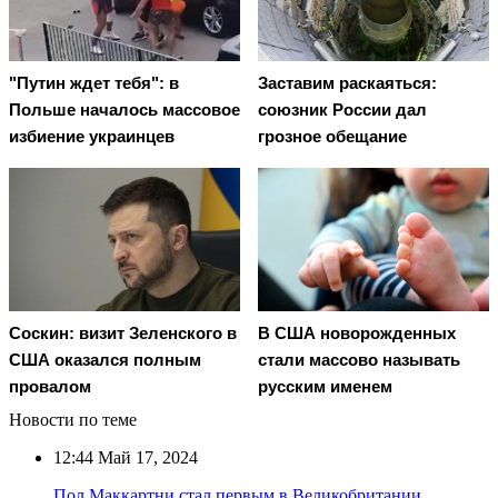
"Путин ждет тебя": в
Заставим раскаяться:
Польше началось массовое
союзник России дал
избиение украинцев
грозное обещание
Соскин: визит Зеленского в
В США новорожденных
США оказался полным
стали массово называть
провалом
русским именем
Новости по теме
12:44
Май 17, 2024
Пол Маккартни стал первым в Великобритании