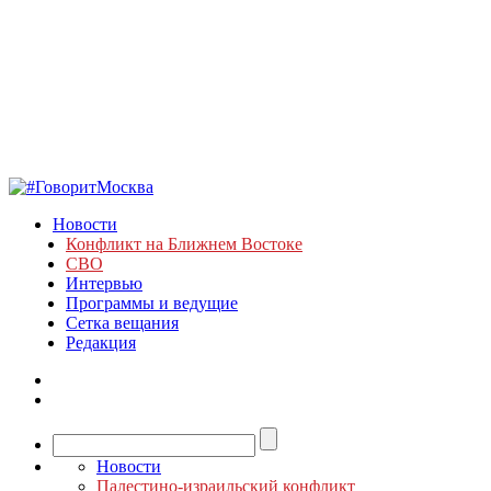
Новости
Конфликт на Ближнем Востоке
СВО
Интервью
Программы и ведущие
Сетка вещания
Редакция
Новости
Палестино-израильский конфликт