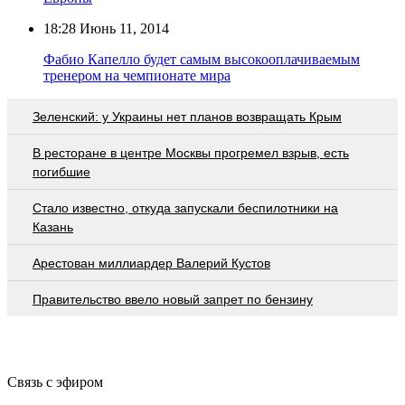
18:28
Июнь 11, 2014
Фабио Капелло будет самым высокооплачиваемым
тренером на чемпионате мира
Зеленский: у Украины нет планов возвращать Крым
В ресторане в центре Москвы прогремел взрыв, есть
погибшие
Стало известно, откуда запускали беспилотники на
Казань
Арестован миллиардер Валерий Кустов
Правительство ввело новый запрет по бензину
Связь с эфиром