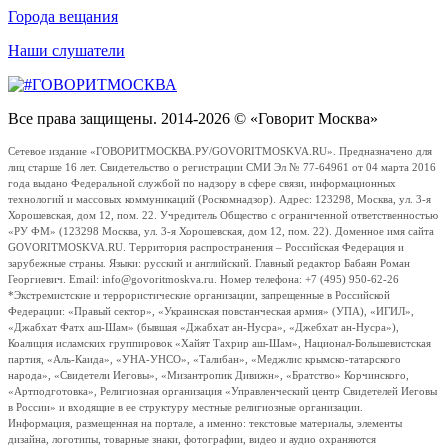
Города вещания
Наши слушатели
Все права защищены. 2014-2026 © «Говорит Москва»
Сетевое издание «ГОВОРИТМОСКВА.РУ/GOVORITMOSKVA.RU». Предназначено для
лиц старше 16 лет. Свидетельство о регистрации СМИ Эл № 77-64961 от 04 марта 2016
года выдано Федеральной службой по надзору в сфере связи, информационных
технологий и массовых коммуникаций (Роскомнадзор). Адрес: 123298, Москва, ул. 3-я
Хорошевская, дом 12, пом. 22. Учредитель Общество с ограниченной ответственностью
«РУ ФМ» (123298 Москва, ул. 3-я Хорошевская, дом 12, пом. 22). Доменное имя сайта
GOVORITMOSKVA.RU. Территория распространения – Российская Федерация и
зарубежные страны. Языки: русский и английский. Главный редактор Бабаян Роман
Георгиевич. Email: info@govoritmoskva.ru. Номер телефона: +7 (495) 950-62-26
*Экстремистские и террористические организации, запрещенные в Российской
Федерации: «Правый сектор», «Украинская повстанческая армия» (УПА), «ИГИЛ»,
«Джабхат Фатх аш-Шам» (бывшая «Джабхат ан-Нусра», «Джебхат ан-Нусра»),
Коалиция исламских группировок «Хайят Тахрир аш-Шам», Национал-Большевистская
партия, «Аль-Каида», «УНА-УНСО», «Талибан», «Меджлис крымско-татарского
народа», «Свидетели Иеговы», «Мизантропик Дивижн», «Братство» Корчинского,
«Артподготовка», Религиозная организация «Управленческий центр Свидетелей Иеговы
в России» и входящие в ее структуру местные религиозные организации.
Информация, размещенная на портале, а именно: текстовые материалы, элементы
дизайна, логотипы, товарные знаки, фотографии, видео и аудио охраняются