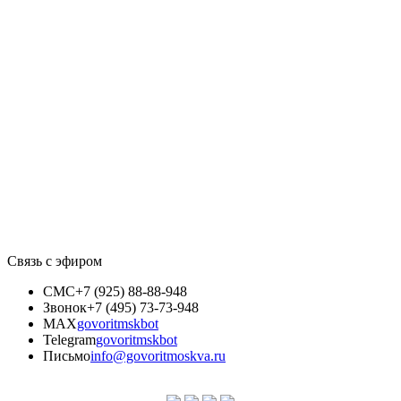
Связь с эфиром
СМС
+7 (925) 88-88-948
Звонок
+7 (495) 73-73-948
MAX
govoritmskbot
Telegram
govoritmskbot
Письмо
info@govoritmoskva.ru