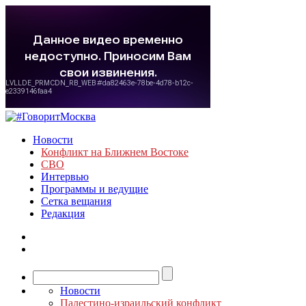
Новости
Конфликт на Ближнем Востоке
СВО
Интервью
Программы и ведущие
Сетка вещания
Редакция
Новости
Палестино-израильский конфликт