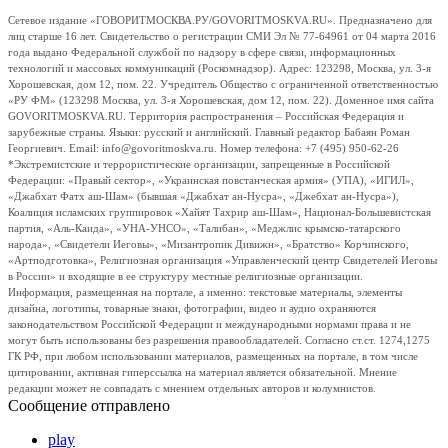
Сетевое издание «ГОВОРИТМОСКВА.РУ/GOVORITMOSKVA.RU». Предназначено для
лиц старше 16 лет. Свидетельство о регистрации СМИ Эл № 77-64961 от 04 марта 2016
года выдано Федеральной службой по надзору в сфере связи, информационных
технологий и массовых коммуникаций (Роскомнадзор). Адрес: 123298, Москва, ул. 3-я
Хорошевская, дом 12, пом. 22. Учредитель Общество с ограниченной ответственностью
«РУ ФМ» (123298 Москва, ул. 3-я Хорошевская, дом 12, пом. 22). Доменное имя сайта
GOVORITMOSKVA.RU. Территория распространения – Российская Федерация и
зарубежные страны. Языки: русский и английский. Главный редактор Бабаян Роман
Георгиевич. Email: info@govoritmoskva.ru. Номер телефона: +7 (495) 950-62-26
*Экстремистские и террористические организации, запрещенные в Российской
Федерации: «Правый сектор», «Украинская повстанческая армия» (УПА), «ИГИЛ»,
«Джабхат Фатх аш-Шам» (бывшая «Джабхат ан-Нусра», «Джебхат ан-Нусра»),
Коалиция исламских группировок «Хайят Тахрир аш-Шам», Национал-Большевистская
партия, «Аль-Каида», «УНА-УНСО», «Талибан», «Меджлис крымско-татарского
народа», «Свидетели Иеговы», «Мизантропик Дивижн», «Братство» Корчинского,
«Артподготовка», Религиозная организация «Управленческий центр Свидетелей Иеговы
в России» и входящие в ее структуру местные религиозные организации.
Информация, размещенная на портале, а именно: текстовые материалы, элементы
дизайна, логотипы, товарные знаки, фотографии, видео и аудио охраняются
законодательством Российской Федерации и международными нормами права и не
могут быть использованы без разрешения правообладателей. Согласно ст.ст. 1274,1275
ГК РФ, при любом использовании материалов, размещенных на портале, в том числе
цитировании, активная гиперссылка на материал является обязательной. Мнение
редакции может не совпадать с мнением отдельных авторов и колумнистов.
Сообщение отправлено
play