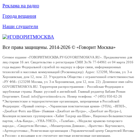
Реклама на радио
Города вещания
Наши слушатели
Все права защищены. 2014-2026 © «Говорит Москва»
Сетевое издание «ГОВОРИТМОСКВА.РУ/GOVORITMOSKVA.RU». Предназначено для
лиц старше 16 лет. Свидетельство о регистрации СМИ Эл № 77-64961 от 04 марта 2016
года выдано Федеральной службой по надзору в сфере связи, информационных
технологий и массовых коммуникаций (Роскомнадзор). Адрес: 123298, Москва, ул. 3-я
Хорошевская, дом 12, пом. 22. Учредитель Общество с ограниченной ответственностью
«РУ ФМ» (123298 Москва, ул. 3-я Хорошевская, дом 12, пом. 22). Доменное имя сайта
GOVORITMOSKVA.RU. Территория распространения – Российская Федерация и
зарубежные страны. Языки: русский и английский. Главный редактор Бабаян Роман
Георгиевич. Email: info@govoritmoskva.ru. Номер телефона: +7 (495) 950-62-26
*Экстремистские и террористические организации, запрещенные в Российской
Федерации: «Правый сектор», «Украинская повстанческая армия» (УПА), «ИГИЛ»,
«Джабхат Фатх аш-Шам» (бывшая «Джабхат ан-Нусра», «Джебхат ан-Нусра»),
Коалиция исламских группировок «Хайят Тахрир аш-Шам», Национал-Большевистская
партия, «Аль-Каида», «УНА-УНСО», «Талибан», «Меджлис крымско-татарского
народа», «Свидетели Иеговы», «Мизантропик Дивижн», «Братство» Корчинского,
«Артподготовка», Религиозная организация «Управленческий центр Свидетелей Иеговы
в России» и входящие в ее структуру местные религиозные организации.