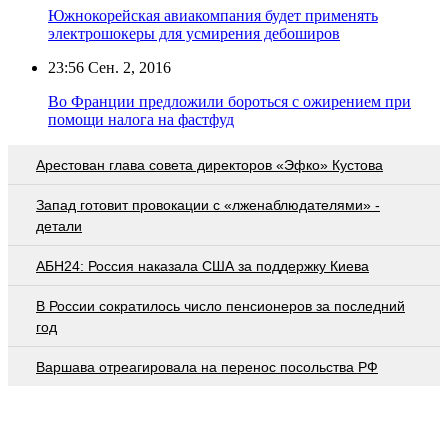
Южнокорейская авиакомпания будет применять
электрошокеры для усмирения дебоширов
23:56
Сен. 2, 2016
Во Франции предложили бороться с ожирением при
помощи налога на фастфуд
Арестован глава совета директоров «Эфко» Кустова
Запад готовит провокации с «лженаблюдателями» -
детали
АБН24: Россия наказала США за поддержку Киева
В России сократилось число пенсионеров за последний
год
Варшава отреагировала на перенос посольства РФ