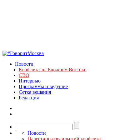
Новости
Конфликт на Ближнем Востоке
СВО
Интервью
Программы и ведущие
Сетка вещания
Редакция
Новости
Палестино-израильский конфликт