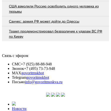
США взмолили Россию освободить одного человека из
тюрьмы
Санчес: армия РФ может дойти до Одессы
Трамп продемонстрировал безразличие к ударам ВС РФ
по Киеву
Связь с эфиром
СМС
+7 (925) 88-88-948
Звонок
+7 (495) 73-73-948
MAX
govoritmskbot
Telegram
govoritmskbot
Письмо
info@govoritmoskva.ru
Новости