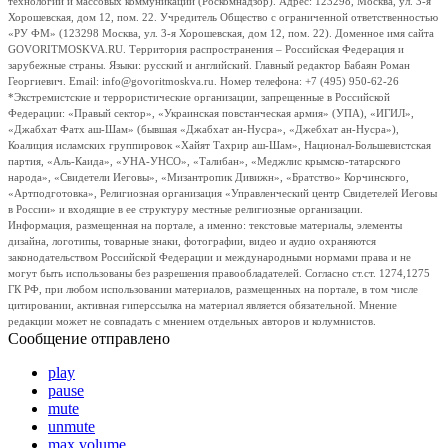
технологий и массовых коммуникаций (Роскомнадзор). Адрес: 123298, Москва, ул. 3-я
Хорошевская, дом 12, пом. 22. Учредитель Общество с ограниченной ответственностью
«РУ ФМ» (123298 Москва, ул. 3-я Хорошевская, дом 12, пом. 22). Доменное имя сайта
GOVORITMOSKVA.RU. Территория распространения – Российская Федерация и
зарубежные страны. Языки: русский и английский. Главный редактор Бабаян Роман
Георгиевич. Email: info@govoritmoskva.ru. Номер телефона: +7 (495) 950-62-26
*Экстремистские и террористические организации, запрещенные в Российской
Федерации: «Правый сектор», «Украинская повстанческая армия» (УПА), «ИГИЛ»,
«Джабхат Фатх аш-Шам» (бывшая «Джабхат ан-Нусра», «Джебхат ан-Нусра»),
Коалиция исламских группировок «Хайят Тахрир аш-Шам», Национал-Большевистская
партия, «Аль-Каида», «УНА-УНСО», «Талибан», «Меджлис крымско-татарского
народа», «Свидетели Иеговы», «Мизантропик Дивижн», «Братство» Корчинского,
«Артподготовка», Религиозная организация «Управленческий центр Свидетелей Иеговы
в России» и входящие в ее структуру местные религиозные организации.
Информация, размещенная на портале, а именно: текстовые материалы, элементы
дизайна, логотипы, товарные знаки, фотографии, видео и аудио охраняются
законодательством Российской Федерации и международными нормами права и не
могут быть использованы без разрешения правообладателей. Согласно ст.ст. 1274,1275
ГК РФ, при любом использовании материалов, размещенных на портале, в том числе
цитировании, активная гиперссылка на материал является обязательной. Мнение
редакции может не совпадать с мнением отдельных авторов и колумнистов.
Сообщение отправлено
play
pause
mute
unmute
max volume