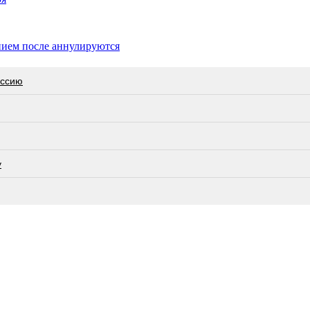
нием после аннулируются
оссию
у