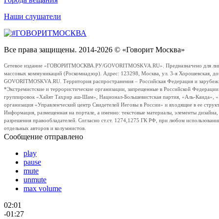
Наши слушатели
Все права защищены. 2014-2026 © «Говорит Москва»
Сетевое издание «ГОВОРИТМОСКВА.РУ/GOVORITMOSKVA.RU». Предназначено для лиц стар
массовых коммуникаций (Роскомнадзор). Адрес: 123298, Москва, ул. 3-я Хорошевская, д
GOVORITMOSKVA.RU. Территория распространения – Российская Федерация и зарубежные с
*Экстремистские и террористические организации, запрещенные в Российской Федераци
группировок «Хайят Тахрир аш-Шам», Национал-Большевистская партия, «Аль-Каида», 
организация «Управленческий центр Свидетелей Иеговы в России» и входящие в ее струк
Информация, размещенная на портале, а именно: текстовые материалы, элементы дизайна
разрешения правообладателей. Согласно ст.ст. 1274,1275 ГК РФ, при любом использовани
отдельных авторов и колумнистов.
Сообщение отправлено
play
pause
mute
unmute
max volume
02:01
-01:27