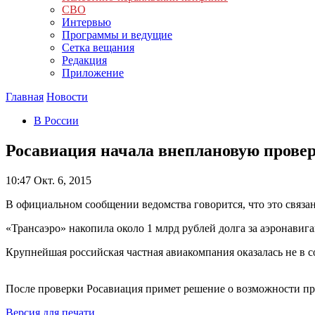
СВО
Интервью
Программы и ведущие
Сетка вещания
Редакция
Приложение
Главная
Новости
В России
Росавиация начала внеплановую провер
10:47
Окт. 6, 2015
В официальном сообщении ведомства говорится, что это связа
«Трансаэро» накопила около 1 млрд рублей долга за аэронави
Крупнейшая российская частная авиакомпания оказалась не в 
После проверки Росавиация примет решение о возможности пр
Версия для печати