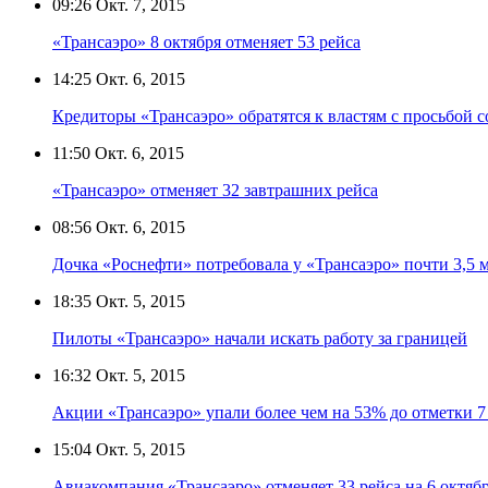
09:26
Окт. 7, 2015
«Трансаэро» 8 октября отменяет 53 рейса
14:25
Окт. 6, 2015
Кредиторы «Трансаэро» обратятся к властям с просьбой 
11:50
Окт. 6, 2015
«Трансаэро» отменяет 32 завтрашних рейса
08:56
Окт. 6, 2015
Дочка «Роснефти» потребовала у «Трансаэро» почти 3,5 
18:35
Окт. 5, 2015
Пилоты «Трансаэро» начали искать работу за границей
16:32
Окт. 5, 2015
Акции «Трансаэро» упали более чем на 53% до отметки 7
15:04
Окт. 5, 2015
Авиакомпания «Трансаэро» отменяет 33 рейса на 6 октяб