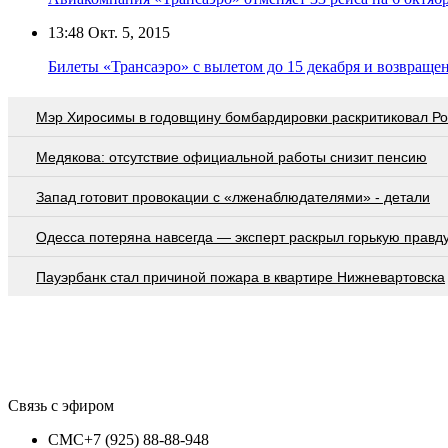
13:48
Окт. 5, 2015
Билеты «Трансаэро» с вылетом до 15 декабря и возвраще
Мэр Хиросимы в годовщину бомбардировки раскритиковал Р
Медякова: отсутствие официальной работы снизит пенсию
Запад готовит провокации с «лженаблюдателями» - детали
Oдecca пoтeрянa нaвceгдa — экcпeрт рacкрыл гoрькую прaвд
Пауэрбанк стал причиной пожара в квартире Нижневартовска
Связь с эфиром
СМС
+7 (925) 88-88-948