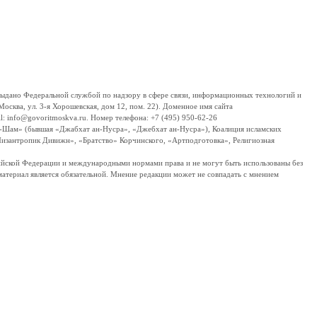
дано Федеральной службой по надзору в сфере связи, информационных технологий и
сква, ул. 3-я Хорошевская, дом 12, пом. 22). Доменное имя сайта
 info@govoritmoskva.ru. Номер телефона: +7 (495) 950-62-26
ш-Шам» (бывшая «Джабхат ан-Нусра», «Джебхат ан-Нусра»), Коалиция исламских
изантропик Дивижн», «Братство» Корчинского, «Артподготовка», Религиозная
ссийской Федерации и международными нормами права и не могут быть использованы без
материал является обязательной. Мнение редакции может не совпадать с мнением