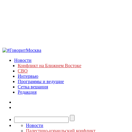
Новости
Конфликт на Ближнем Востоке
СВО
Интервью
Программы и ведущие
Сетка вещания
Редакция
Новости
Палестино-израильский конфликт