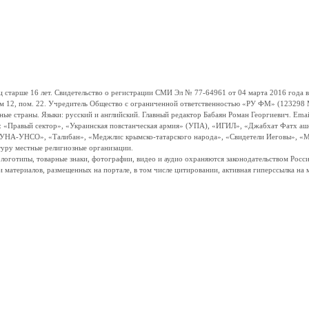
ше 16 лет. Свидетельство о регистрации СМИ Эл № 77-64961 от 04 марта 2016 года вы
ом 12, пом. 22. Учредитель Общество с ограниченной ответственностью «РУ ФМ» (123298 Мо
траны. Языки: русский и английский. Главный редактор Бабаян Роман Георгиевич. Email:
и: «Правый сектор», «Украинская повстанческая армия» (УПА), «ИГИЛ», «Джабхат Фатх а
«УНА-УНСО», «Талибан», «Меджлис крымско-татарского народа», «Свидетели Иеговы», «М
туру местные религиозные организации.
, логотипы, товарные знаки, фотографии, видео и аудио охраняются законодательством Ро
и материалов, размещенных на портале, в том числе цитировании, активная гиперссылка на 