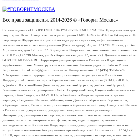
Все права защищены. 2014-2026 © «Говорит Москва»
Сетевое издание «ГОВОРИТМОСКВА.РУ/GOVORITMOSKVA.RU». Предназначено для
лиц старше 16 лет. Свидетельство о регистрации СМИ Эл № 77-64961 от 04 марта 2016
года выдано Федеральной службой по надзору в сфере связи, информационных
технологий и массовых коммуникаций (Роскомнадзор). Адрес: 123298, Москва, ул. 3-я
Хорошевская, дом 12, пом. 22. Учредитель Общество с ограниченной ответственностью
«РУ ФМ» (123298 Москва, ул. 3-я Хорошевская, дом 12, пом. 22). Доменное имя сайта
GOVORITMOSKVA.RU. Территория распространения – Российская Федерация и
зарубежные страны. Языки: русский и английский. Главный редактор Бабаян Роман
Георгиевич. Email: info@govoritmoskva.ru. Номер телефона: +7 (495) 950-62-26
*Экстремистские и террористические организации, запрещенные в Российской
Федерации: «Правый сектор», «Украинская повстанческая армия» (УПА), «ИГИЛ»,
«Джабхат Фатх аш-Шам» (бывшая «Джабхат ан-Нусра», «Джебхат ан-Нусра»),
Коалиция исламских группировок «Хайят Тахрир аш-Шам», Национал-Большевистская
партия, «Аль-Каида», «УНА-УНСО», «Талибан», «Меджлис крымско-татарского
народа», «Свидетели Иеговы», «Мизантропик Дивижн», «Братство» Корчинского,
«Артподготовка», Религиозная организация «Управленческий центр Свидетелей Иеговы
в России» и входящие в ее структуру местные религиозные организации.
Информация, размещенная на портале, а именно: текстовые материалы, элементы
дизайна, логотипы, товарные знаки, фотографии, видео и аудио охраняются
законодательством Российской Федерации и международными нормами права и не
могут быть использованы без разрешения правообладателей. Согласно ст.ст. 1274,1275
ГК РФ, при любом использовании материалов, размещенных на портале, в том числе