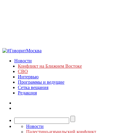
Новости
Конфликт на Ближнем Востоке
СВО
Интервью
Программы и ведущие
Сетка вещания
Редакция
Новости
Палестино-израильский конфликт